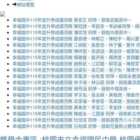
網站導覽
幸福國中115年度升學成績亮眼 黃安正 同學，錄取武陵高中。
幸福國中115年度升學成績亮眼 陳冠謀、李庭安、李訓睿同學，
幸福國中115年度升學成績亮眼 潘奕愷 同學，錄取內壢高中。
幸福國中115年度升學成績亮眼 農佩珊、林郁芯、陳柏宇、楊以薆
幸福國中115年度升學成績亮眼 江昶毅、吳思佳、林于馨、豐伶 
幸福國中115年度升學成績亮眼 陳祥恩、吳語涵、黃佳妤、楊家愉
幸福國中115年度升學成績亮眼 楊雅媛、藍尹辰、楊琇雯、官頡慶
幸福國中115年度升學成績亮眼 趙宥菘、江亞嬡、柳芙漩、陳佩萱
幸福國中115年度升學成績亮眼 邱姿彤、吳芯妮、張子怡、陳彥伶
幸福國中115年度升學成績亮眼 廖凰淇、徐攸青 同學，錄取永豐
幸福國中115年度升學成績亮眼 林子琦、林沄嬨 同學，錄取羅浮
幸福國中115年度升學成績亮眼 黃筠涵 同學，錄取中壢高商。
幸福國中115年度升學成績亮眼 李天佑、吳泳霖、黃楷傑、陳韋伶
幸福國中115年度升學成績亮眼 梁家福、李旻容、馬稟硯、張勛崴
幸福國中115年度升學成績亮眼 黃雋哲、李宜芯、李宣妤、胡綺恩
幸福國中115年度升學成績亮眼 陳威全、江晟睿 同學，錄取新北
幸福國中115年度升學成績亮眼 杜玟潔 同學，錄取基隆市八斗子
幸福國中115年度升學成績亮眼 石柏煒 同學，錄取花蓮縣立體育
獎學金專區 :桃園市立幸福國民中學-桃園