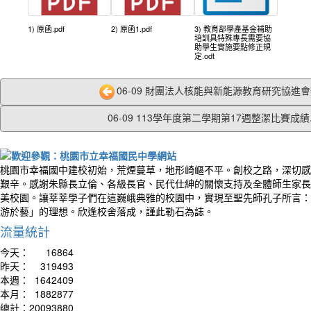
1) 原函.pdf
2) 原函1.pdf
3) 教育部學產基金補助
培訓具特殊專長需要協
助學生實施要點修正規
定.odt
06-09 財團法人核能與新能源教育研究協進會辦
06-09 113學年度第二學期第17週整潔比賽成績..
桃園市幸福國中建校初始，荒煙蔓草，地形崎嶇不平。創校之路，深切感
艱辛。感謝朱縣長立倫、各級長官、民代仕紳的關懷支持及全體師生家長
美校園。讓莘莘學子們在這巍峨典雅的校園中，實現至聖先師孔子所言：
游於藝」的理想。欣逢校舍落成，謹此勒石為誌。
流量統計
今天：
16864
昨天：
319493
本週：
1642409
本月：
1882877
總計：
20093880