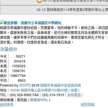
02-13 慈濟學校財團法人慈濟大學115學年度
02-13 雲林縣政府114學年度第2學期中等以上學.
桃園市幸福國中建校初始，荒煙蔓草，地形崎嶇不平。創校之路，深切感
艱辛。感謝朱縣長立倫、各級長官、民代仕紳的關懷支持及全體師生家長
美校園。讓莘莘學子們在這巍峨典雅的校園中，實現至聖先師孔子所言：
游於藝」的理想。欣逢校舍落成，謹此勒石為誌。
流量統計
今天：
50271
昨天：
203416
本週：
1356323
本月：
1596791
總計：
19807794
平均：
8903
Powered by
XOOPS
2019
桃園市幸福國中全球資訊網
地址：
33346 桃園市龜山區中興路100巷20號 ( 地圖 )
TEL：(03) 329-8992
FAX：(03) 319-7815
( 全校電話 )
網站維護：資訊組 (
教職員MAIL
)
返回首頁
返回頂端