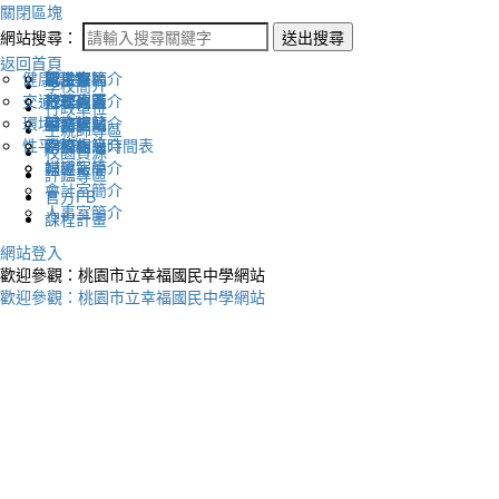
關閉區塊
網站搜尋：
送出搜尋
返回首頁
健康促進
認識幸福
校長室簡介
新生專區
電子報
學校簡介
交通安全
地理位置
教務處簡介
升學專區
下載列表
行政單位
環境教育
英文網站
學務處簡介
圖書館藏
生親師專區
性平教育
幸福相簿
總務處簡介
學校作息時間表
校園資源
媒體報導
輔導室簡介
評鑑專區
會計室簡介
官方FB
人事室簡介
課程計畫
網站登入
歡迎參觀：桃園市立幸福國民中學網站
歡迎參觀：桃園市立幸福國民中學網站