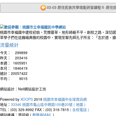
03-03 原住民族共學增能研習課程Ⅱ-原住民
桃園市幸福國中建校初始，荒煙蔓草，地形崎嶇不平。創校之路，深切感
莘學子們在這巍峨典雅的校園中，實現至聖先師孔子所言：「志於道，據
流量統計
今天：
299899
昨天：
203416
本週：
1605951
本月：
1846419
總計：
20057422
平均：
9015
網站設計：Neil網站設計工坊
Powered by
XOOPS
2019
桃園市幸福國中全球資訊網
地址：
33346 桃園市龜山區中興路100巷20號 ( 地圖 )
TEL：(03) 329-8992
FAX：(03) 319-7815
( 全校電話 )
網站維護：資訊組 (
教職員MAIL
)