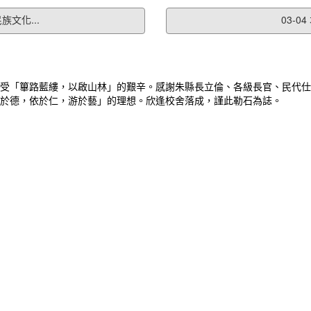
族文化...
03-0
受「篳路藍縷，以啟山林」的艱辛。感謝朱縣長立倫、各級長官、民代仕
於德，依於仁，游於藝」的理想。欣逢校舍落成，謹此勒石為誌。