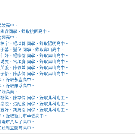
取武陵高中。
安、李訓睿同學，錄取桃園高中。
取內壢高中。
芯、陳柏宇、楊以薆 同學，錄取陽明高中。
佳、林于馨、豐伶 同學，錄取壽山高中。
涵、黃佳妤、楊家愉 同學，錄取壽山高中。
辰、楊琇雯、官頡慶 同學，錄取壽山高中。
嬡、柳芙漩、陳佩萱 同學，錄取壽山高中。
妮、張子怡、陳彥伶 同學，錄取壽山高中。
 同學，錄取永豐高中。
 同學，錄取羅浮高中。
取中壢高商。
霖、黃楷傑、陳韋伶 同學，錄取北科附工。
容、馬稟硯、張勛崴 同學，錄取北科附工。
芯、李宣妤、胡綺恩 同學，錄取北科附工。
睿 同學，錄取新北市華僑高中。
錄取基隆市八斗子高中。
錄取花蓮縣立體育高中。