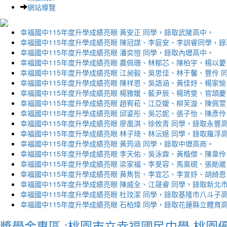
網站導覽
幸福國中115年度升學成績亮眼 黃安正 同學，錄取武陵高中。
幸福國中115年度升學成績亮眼 陳冠謀、李庭安、李訓睿同學，
幸福國中115年度升學成績亮眼 潘奕愷 同學，錄取內壢高中。
幸福國中115年度升學成績亮眼 農佩珊、林郁芯、陳柏宇、楊以薆
幸福國中115年度升學成績亮眼 江昶毅、吳思佳、林于馨、豐伶 
幸福國中115年度升學成績亮眼 陳祥恩、吳語涵、黃佳妤、楊家愉
幸福國中115年度升學成績亮眼 楊雅媛、藍尹辰、楊琇雯、官頡慶
幸福國中115年度升學成績亮眼 趙宥菘、江亞嬡、柳芙漩、陳佩萱
幸福國中115年度升學成績亮眼 邱姿彤、吳芯妮、張子怡、陳彥伶
幸福國中115年度升學成績亮眼 廖凰淇、徐攸青 同學，錄取永豐
幸福國中115年度升學成績亮眼 林子琦、林沄嬨 同學，錄取羅浮
幸福國中115年度升學成績亮眼 黃筠涵 同學，錄取中壢高商。
幸福國中115年度升學成績亮眼 李天佑、吳泳霖、黃楷傑、陳韋伶
幸福國中115年度升學成績亮眼 梁家福、李旻容、馬稟硯、張勛崴
幸福國中115年度升學成績亮眼 黃雋哲、李宜芯、李宣妤、胡綺恩
幸福國中115年度升學成績亮眼 陳威全、江晟睿 同學，錄取新北
幸福國中115年度升學成績亮眼 杜玟潔 同學，錄取基隆市八斗子
幸福國中115年度升學成績亮眼 石柏煒 同學，錄取花蓮縣立體育
獎學金專區 :桃園市立幸福國民中學-桃園