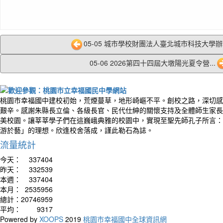
05-05 城市學校財團法人臺北城市科技大學辦理
05-06 2026第四十四屆大墩陽光夏令營...
桃園市幸福國中建校初始，荒煙蔓草，地形崎嶇不平。創校之路，深切感
艱辛。感謝朱縣長立倫、各級長官、民代仕紳的關懷支持及全體師生家長
美校園。讓莘莘學子們在這巍峨典雅的校園中，實現至聖先師孔子所言：
游於藝」的理想。欣逢校舍落成，謹此勒石為誌。
流量統計
今天：
337404
昨天：
332539
本週：
337404
本月：
2535956
總計：
20746959
平均：
9317
Powered by
XOOPS
2019
桃園市幸福國中全球資訊網