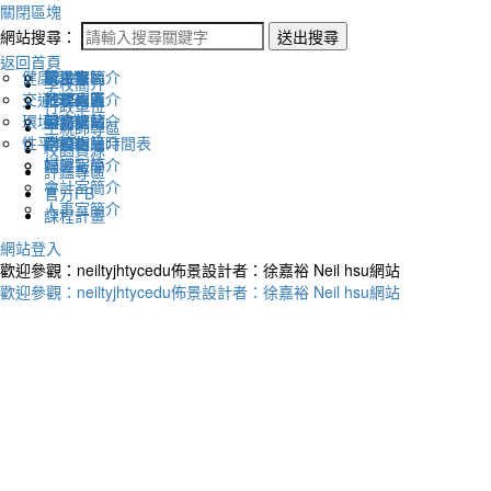
關閉區塊
網站搜尋：
送出搜尋
返回首頁
健康促進
認識幸福
校長室簡介
新生專區
電子報
學校簡介
交通安全
地理位置
教務處簡介
升學專區
下載列表
行政單位
環境教育
英文網站
學務處簡介
圖書館藏
生親師專區
性平教育
幸福相簿
總務處簡介
學校作息時間表
校園資源
媒體報導
輔導室簡介
評鑑專區
會計室簡介
官方FB
人事室簡介
課程計畫
網站登入
歡迎參觀：neiltyjhtycedu佈景設計者：徐嘉裕 Neil hsu網站
歡迎參觀：neiltyjhtycedu佈景設計者：徐嘉裕 Neil hsu網站