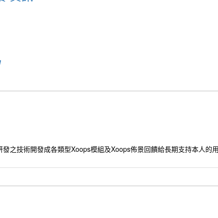
u
發之技術開發成各類型Xoops模組及Xoops佈景回饋給長期支持本人