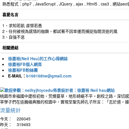
熟悉程式：php7 , JavaScrupt , JQuery , ajax , Html5 , css3 
喜愛名言
1、求知若飢 虛懷若愚
2、任何被視為感情的枷鎖，都試著不因幸運而捕捉指間流逝的風
3、自強不息
相關連結
徐嘉裕(Neil Hsu)的工作心得網誌
徐嘉裕FB個人網頁
徐嘉裕FB粉絲團
E-MAIL：
b168168tw@gmail.com
桃園市幸福國中建校初始，荒煙蔓草，地形崎嶇不平。創校之路，深切感
莘學子們在這巍峨典雅的校園中，實現至聖先師孔子所言：「志於道，據
流量統計
今天：
226045
昨天：
319493