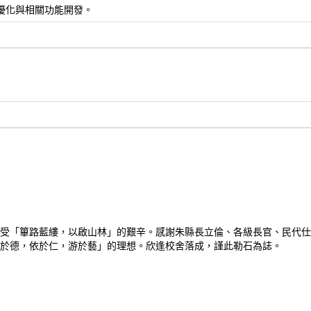
, 網站seo優化與相關功能開發。
受「篳路藍縷，以啟山林」的艱辛。感謝朱縣長立倫、各級長官、民代仕
於德，依於仁，游於藝」的理想。欣逢校舍落成，謹此勒石為誌。