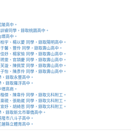
取武陵高中。
安、李訓睿同學，錄取桃園高中。
取內壢高中。
芯、陳柏宇、楊以薆 同學，錄取陽明高中。
佳、林于馨、豐伶 同學，錄取壽山高中。
涵、黃佳妤、楊家愉 同學，錄取壽山高中。
辰、楊琇雯、官頡慶 同學，錄取壽山高中。
嬡、柳芙漩、陳佩萱 同學，錄取壽山高中。
妮、張子怡、陳彥伶 同學，錄取壽山高中。
 同學，錄取永豐高中。
 同學，錄取羅浮高中。
取中壢高商。
霖、黃楷傑、陳韋伶 同學，錄取北科附工。
容、馬稟硯、張勛崴 同學，錄取北科附工。
芯、李宣妤、胡綺恩 同學，錄取北科附工。
睿 同學，錄取新北市華僑高中。
錄取基隆市八斗子高中。
錄取花蓮縣立體育高中。