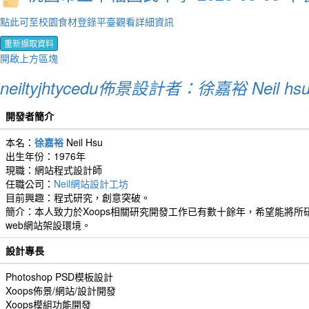
點此可至校園食材登錄平臺觀看詳細資訊
重新擷取資料
開啟上方區塊
neiltyjhtycedu佈景設計者：徐嘉裕 Neil hs
開發者簡介
本名：
徐嘉裕
Neil Hsu
出生年份：1976年
現職：網站程式設計師
任職公司：
Neil網站設計工坊
目前興趣：程式研究，創意突破。
簡介：本人致力於Xoops相關研究開發工作已有數十餘年，希望能將所研
web網站架設環境。
設計專長
Photoshop PSD模板設計
Xoops佈景/網站/設計開發
Xoops模組功能開發