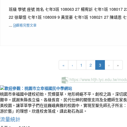
班級 學號 座號 姓名 七年3班 108063 27 楊宥訢 七年1班 108017 2
22 徐華憶 七年1班 108009 9 黃昱豪 七年1班 108021 27 陳靖恩 七
...
觀看完整文章
(current)
«
‹
1
2
3
›
»
https://www.hfjh.tyc.edu.tw/mo
桃園市幸福國中建校初始，荒煙蔓草，地形崎嶇不平。創校之路，深切感
艱辛。感謝朱縣長立倫、各級長官、民代仕紳的關懷支持及全體師生家長
美校園。讓莘莘學子們在這巍峨典雅的校園中，實現至聖先師孔子所言：
游於藝」的理想。欣逢校舍落成，謹此勒石為誌。
流量統計