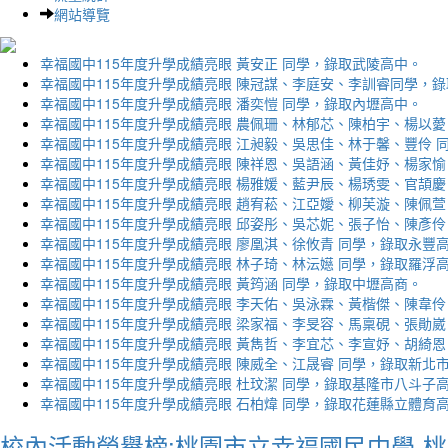
網站導覽
幸福國中115年度升學成績亮眼 黃安正 同學，錄取武陵高中。
幸福國中115年度升學成績亮眼 陳冠謀、李庭安、李訓睿同學，
幸福國中115年度升學成績亮眼 潘奕愷 同學，錄取內壢高中。
幸福國中115年度升學成績亮眼 農佩珊、林郁芯、陳柏宇、楊以薆
幸福國中115年度升學成績亮眼 江昶毅、吳思佳、林于馨、豐伶 
幸福國中115年度升學成績亮眼 陳祥恩、吳語涵、黃佳妤、楊家愉
幸福國中115年度升學成績亮眼 楊雅媛、藍尹辰、楊琇雯、官頡慶
幸福國中115年度升學成績亮眼 趙宥菘、江亞嬡、柳芙漩、陳佩萱
幸福國中115年度升學成績亮眼 邱姿彤、吳芯妮、張子怡、陳彥伶
幸福國中115年度升學成績亮眼 廖凰淇、徐攸青 同學，錄取永豐
幸福國中115年度升學成績亮眼 林子琦、林沄嬨 同學，錄取羅浮
幸福國中115年度升學成績亮眼 黃筠涵 同學，錄取中壢高商。
幸福國中115年度升學成績亮眼 李天佑、吳泳霖、黃楷傑、陳韋伶
幸福國中115年度升學成績亮眼 梁家福、李旻容、馬稟硯、張勛崴
幸福國中115年度升學成績亮眼 黃雋哲、李宜芯、李宣妤、胡綺恩
幸福國中115年度升學成績亮眼 陳威全、江晟睿 同學，錄取新北
幸福國中115年度升學成績亮眼 杜玟潔 同學，錄取基隆市八斗子
幸福國中115年度升學成績亮眼 石柏煒 同學，錄取花蓮縣立體育
校內活動榮譽榜:桃園市立幸福國民中學-