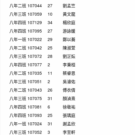
八年二班
107044
27
劉孟竺
八年三班
107059
10
黃文龍
八年四班
107129
34
楊欣庭
八年四班
107095
27
游詠媛
八年一班
107022
29
鄭以蕎
八年二班
107042
25
陳淑萱
八年三班
107072
28
劉芷妘
八年四班
107077
2
李秉桓
八年二班
107035
11
蔡睿恩
八年三班
107051
2
吳濬佑
八年二班
107043
26
傅衣倩
八年三班
107075
31
顏湞熹
八年四班
107081
6
徐敬祐
八年四班
107093
25
張瑀庭
八年一班
107024
31
謝孟欣
八年三班
107052
3
李至軒