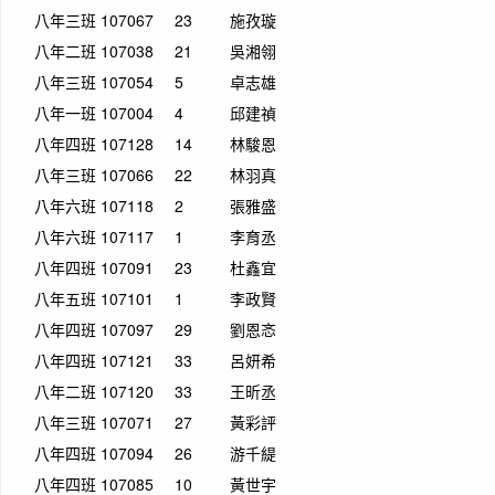
八年三班
107067
23
施孜璇
八年二班
107038
21
吳湘翎
八年三班
107054
5
卓志雄
八年一班
107004
4
邱建禎
八年四班
107128
14
林駿恩
八年三班
107066
22
林羽真
八年六班
107118
2
張雅盛
八年六班
107117
1
李育丞
八年四班
107091
23
杜鑫宜
八年五班
107101
1
李政賢
八年四班
107097
29
劉恩忞
八年四班
107121
33
呂妍希
八年二班
107120
33
王昕丞
八年三班
107071
27
黃彩評
八年四班
107094
26
游千緹
八年四班
107085
10
黃世宇