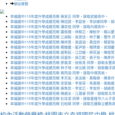
網站導覽
幸福國中115年度升學成績亮眼 黃安正 同學，錄取武陵高中。
幸福國中115年度升學成績亮眼 陳冠謀、李庭安、李訓睿同學，
幸福國中115年度升學成績亮眼 潘奕愷 同學，錄取內壢高中。
幸福國中115年度升學成績亮眼 農佩珊、林郁芯、陳柏宇、楊以薆
幸福國中115年度升學成績亮眼 江昶毅、吳思佳、林于馨、豐伶 
幸福國中115年度升學成績亮眼 陳祥恩、吳語涵、黃佳妤、楊家愉
幸福國中115年度升學成績亮眼 楊雅媛、藍尹辰、楊琇雯、官頡慶
幸福國中115年度升學成績亮眼 趙宥菘、江亞嬡、柳芙漩、陳佩萱
幸福國中115年度升學成績亮眼 邱姿彤、吳芯妮、張子怡、陳彥伶
幸福國中115年度升學成績亮眼 廖凰淇、徐攸青 同學，錄取永豐
幸福國中115年度升學成績亮眼 林子琦、林沄嬨 同學，錄取羅浮
幸福國中115年度升學成績亮眼 黃筠涵 同學，錄取中壢高商。
幸福國中115年度升學成績亮眼 李天佑、吳泳霖、黃楷傑、陳韋伶
幸福國中115年度升學成績亮眼 梁家福、李旻容、馬稟硯、張勛崴
幸福國中115年度升學成績亮眼 黃雋哲、李宜芯、李宣妤、胡綺恩
幸福國中115年度升學成績亮眼 陳威全、江晟睿 同學，錄取新北
幸福國中115年度升學成績亮眼 杜玟潔 同學，錄取基隆市八斗子
幸福國中115年度升學成績亮眼 石柏煒 同學，錄取花蓮縣立體育
校內活動榮譽榜:桃園市立幸福國民中學-