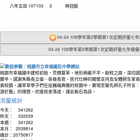
八年五班
107103
3
林冠艇
04-24 108學年第2學期第1次定期評量七年級
04-24 108學年第2學期第1次定期評量九年級優..
桃園市幸福國中建校初始，荒煙蔓草，地形崎嶇不平。創校之路，深切感
艱辛。感謝朱縣長立倫、各級長官、民代仕紳的關懷支持及全體師生家長
美校園。讓莘莘學子們在這巍峨典雅的校園中，實現至聖先師孔子所言：
游於藝」的理想。欣逢校舍落成，謹此勒石為誌。
流量統計
今天：
341262
昨天：
332539
本週：
341262
本月：
2539814
總計：
20750817