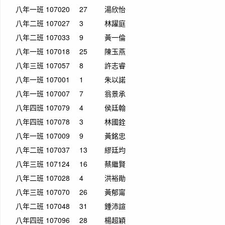
八年一班
107020
27
湯欣怡
八年二班
107027
3
林躍庭
八年二班
107033
9
黃一倫
八年一班
107018
25
陳玉燕
八年三班
107057
8
許志睿
八年一班
107001
1
朱以諾
八年一班
107007
7
翁景承
八年四班
107079
4
侯廷翰
八年四班
107078
3
林國銓
八年一班
107009
9
黃銘忠
八年二班
107037
13
繆廷均
八年三班
107124
16
蔡繼賢
八年二班
107028
4
洪裕勛
八年三班
107070
26
黃郁甯
八年二班
107048
31
鍾沛諠
八年四班
107096
28
楊超穎