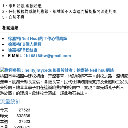
1、求知若飢 虛懷若愚
2、任何被視為感情的枷鎖，都試著不因幸運而捕捉指間流逝的風
3、自強不息
相關連結
徐嘉裕(Neil Hsu)的工作心得網誌
徐嘉裕FB個人網頁
徐嘉裕FB粉絲團
E-MAIL：
b168168tw@gmail.com
桃園市幸福國中建校初始，荒煙蔓草，地形崎嶇不平。創校之路，深切感
艱辛。感謝朱縣長立倫、各級長官、民代仕紳的關懷支持及全體師生家長
美校園。讓莘莘學子們在這巍峨典雅的校園中，實現至聖先師孔子所言：
游於藝」的理想。欣逢校舍落成，謹此勒石為誌。
流量統計
今天：
27523
昨天：
332539
本週：
27523
本月：
2226075