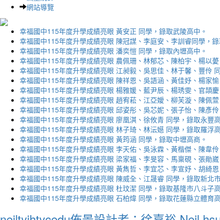
網站導覽
幸福國中115年度升學成績亮眼 黃安正 同學，錄取武陵高中。
幸福國中115年度升學成績亮眼 陳冠謀、李庭安、李訓睿同學，
幸福國中115年度升學成績亮眼 潘奕愷 同學，錄取內壢高中。
幸福國中115年度升學成績亮眼 農佩珊、林郁芯、陳柏宇、楊以薆
幸福國中115年度升學成績亮眼 江昶毅、吳思佳、林于馨、豐伶 
幸福國中115年度升學成績亮眼 陳祥恩、吳語涵、黃佳妤、楊家愉
幸福國中115年度升學成績亮眼 楊雅媛、藍尹辰、楊琇雯、官頡慶
幸福國中115年度升學成績亮眼 趙宥菘、江亞嬡、柳芙漩、陳佩萱
幸福國中115年度升學成績亮眼 邱姿彤、吳芯妮、張子怡、陳彥伶
幸福國中115年度升學成績亮眼 廖凰淇、徐攸青 同學，錄取永豐
幸福國中115年度升學成績亮眼 林子琦、林沄嬨 同學，錄取羅浮
幸福國中115年度升學成績亮眼 黃筠涵 同學，錄取中壢高商。
幸福國中115年度升學成績亮眼 李天佑、吳泳霖、黃楷傑、陳韋伶
幸福國中115年度升學成績亮眼 梁家福、李旻容、馬稟硯、張勛崴
幸福國中115年度升學成績亮眼 黃雋哲、李宜芯、李宣妤、胡綺恩
幸福國中115年度升學成績亮眼 陳威全、江晟睿 同學，錄取新北
幸福國中115年度升學成績亮眼 杜玟潔 同學，錄取基隆市八斗子
幸福國中115年度升學成績亮眼 石柏煒 同學，錄取花蓮縣立體育
neiltyjhtycedu佈景設計者：徐嘉裕 Neil hs