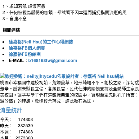
1、求知若飢 虛懷若愚
2、任何被視為感情的枷鎖，都試著不因幸運而捕捉指間流逝的風
3、自強不息
相關連結
徐嘉裕(Neil Hsu)的工作心得網誌
徐嘉裕FB個人網頁
徐嘉裕FB粉絲團
E-MAIL：
b168168tw@gmail.com
桃園市幸福國中建校初始，荒煙蔓草，地形崎嶇不平。創校之路，深切感
艱辛。感謝朱縣長立倫、各級長官、民代仕紳的關懷支持及全體師生家長
美校園。讓莘莘學子們在這巍峨典雅的校園中，實現至聖先師孔子所言：
游於藝」的理想。欣逢校舍落成，謹此勒石為誌。
流量統計
今天：
174808
昨天：
332539
本週：
174808
本月：
2373360