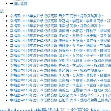
網站導覽
幸福國中115年度升學成績亮眼 黃安正 同學，錄取武陵高中。
幸福國中115年度升學成績亮眼 陳冠謀、李庭安、李訓睿同學，
幸福國中115年度升學成績亮眼 潘奕愷 同學，錄取內壢高中。
幸福國中115年度升學成績亮眼 農佩珊、林郁芯、陳柏宇、楊以薆
幸福國中115年度升學成績亮眼 江昶毅、吳思佳、林于馨、豐伶 
幸福國中115年度升學成績亮眼 陳祥恩、吳語涵、黃佳妤、楊家愉
幸福國中115年度升學成績亮眼 楊雅媛、藍尹辰、楊琇雯、官頡慶
幸福國中115年度升學成績亮眼 趙宥菘、江亞嬡、柳芙漩、陳佩萱
幸福國中115年度升學成績亮眼 邱姿彤、吳芯妮、張子怡、陳彥伶
幸福國中115年度升學成績亮眼 廖凰淇、徐攸青 同學，錄取永豐
幸福國中115年度升學成績亮眼 林子琦、林沄嬨 同學，錄取羅浮
幸福國中115年度升學成績亮眼 黃筠涵 同學，錄取中壢高商。
幸福國中115年度升學成績亮眼 李天佑、吳泳霖、黃楷傑、陳韋伶
幸福國中115年度升學成績亮眼 梁家福、李旻容、馬稟硯、張勛崴
幸福國中115年度升學成績亮眼 黃雋哲、李宜芯、李宣妤、胡綺恩
幸福國中115年度升學成績亮眼 陳威全、江晟睿 同學，錄取新北
幸福國中115年度升學成績亮眼 杜玟潔 同學，錄取基隆市八斗子
幸福國中115年度升學成績亮眼 石柏煒 同學，錄取花蓮縣立體育
neiltyjhtycedu佈景設計者：徐嘉裕 Neil hs