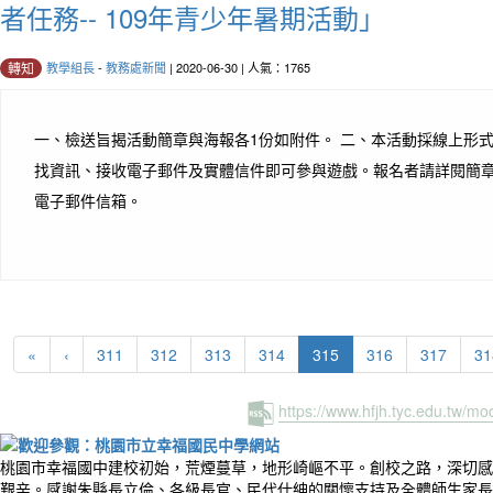
者任務-- 109年青少年暑期活動」
教學組長
-
教務處新聞
| 2020-06-30 | 人氣：1765
轉知
一、檢送旨揭活動簡章與海報各1份如附件。 二、本活動採線上形
找資訊、接收電子郵件及實體信件即可參與遊戲。報名者請詳閱簡
電子郵件信箱。
(current)
«
‹
311
312
313
314
315
316
317
31
https://www.hfjh.tyc.edu.tw/m
桃園市幸福國中建校初始，荒煙蔓草，地形崎嶇不平。創校之路，深切感
艱辛。感謝朱縣長立倫、各級長官、民代仕紳的關懷支持及全體師生家長