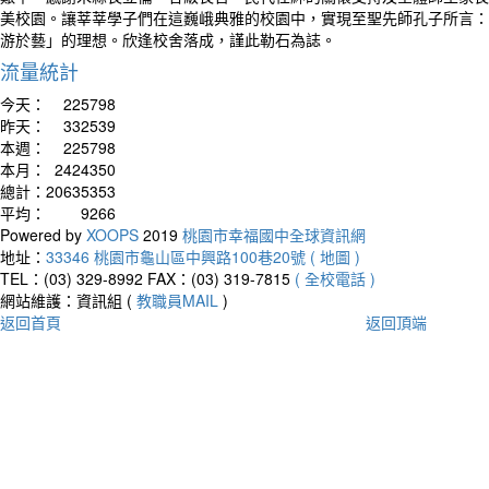
美校園。讓莘莘學子們在這巍峨典雅的校園中，實現至聖先師孔子所言：
游於藝」的理想。欣逢校舍落成，謹此勒石為誌。
流量統計
今天：
225798
昨天：
332539
本週：
225798
本月：
2424350
總計：
20635353
平均：
9266
Powered by
XOOPS
2019
桃園市幸福國中全球資訊網
地址：
33346 桃園市龜山區中興路100巷20號 ( 地圖 )
TEL：(03) 329-8992
FAX：(03) 319-7815
( 全校電話 )
網站維護：資訊組 (
教職員MAIL
)
返回首頁
返回頂端