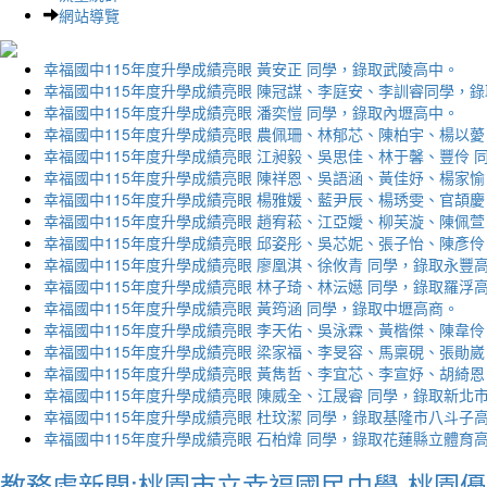
網站導覽
幸福國中115年度升學成績亮眼 黃安正 同學，錄取武陵高中。
幸福國中115年度升學成績亮眼 陳冠謀、李庭安、李訓睿同學，
幸福國中115年度升學成績亮眼 潘奕愷 同學，錄取內壢高中。
幸福國中115年度升學成績亮眼 農佩珊、林郁芯、陳柏宇、楊以薆
幸福國中115年度升學成績亮眼 江昶毅、吳思佳、林于馨、豐伶 
幸福國中115年度升學成績亮眼 陳祥恩、吳語涵、黃佳妤、楊家愉
幸福國中115年度升學成績亮眼 楊雅媛、藍尹辰、楊琇雯、官頡慶
幸福國中115年度升學成績亮眼 趙宥菘、江亞嬡、柳芙漩、陳佩萱
幸福國中115年度升學成績亮眼 邱姿彤、吳芯妮、張子怡、陳彥伶
幸福國中115年度升學成績亮眼 廖凰淇、徐攸青 同學，錄取永豐
幸福國中115年度升學成績亮眼 林子琦、林沄嬨 同學，錄取羅浮
幸福國中115年度升學成績亮眼 黃筠涵 同學，錄取中壢高商。
幸福國中115年度升學成績亮眼 李天佑、吳泳霖、黃楷傑、陳韋伶
幸福國中115年度升學成績亮眼 梁家福、李旻容、馬稟硯、張勛崴
幸福國中115年度升學成績亮眼 黃雋哲、李宜芯、李宣妤、胡綺恩
幸福國中115年度升學成績亮眼 陳威全、江晟睿 同學，錄取新北
幸福國中115年度升學成績亮眼 杜玟潔 同學，錄取基隆市八斗子
幸福國中115年度升學成績亮眼 石柏煒 同學，錄取花蓮縣立體育
教務處新聞:桃園市立幸福國民中學-桃園