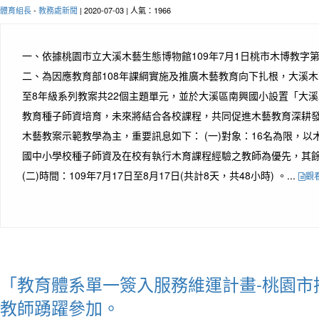
體育組長
-
教務處新聞
| 2020-07-03 | 人氣：1966
一、依據桃園市立大溪木藝生態博物館109年7月1日桃市木博教字第10
二、為因應教育部108年課綱實施及推廣木藝教育向下扎根，大溪木
至8年級系列教案共22個主題單元，並於大溪區南興國小設置「大
教育種子師資培育，未來將結合各校課程，共同促進木藝教育深耕發
木藝教案示範教學為主，重要訊息如下： (一)對象：16名為限，
國中小學校種子師資及在校有執行木育課程經驗之教師為優先，其
(二)時間：109年7月17日至8月17日(共計8天，共48小時) 。...
觀
「教育體系單一簽入服務維運計畫-桃園市
教師踴躍參加。