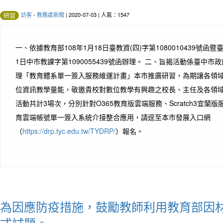
訪客
-
教務處新聞
| 2020-07-03 | 人氣：1547
研習
一、依據教育部108年1月18日臺教資(四)字第1080010439號函
1日中市教課字第1090055439號函辦理。 二、旨揭活動係臺中
理「教育體系單一簽入服務維運計畫」本市推廣研習，為期讓各領
位資訊教學量能，敬邀貴校對數位教學有興趣之校長、主任及各領域
活動共計3場次，分別針對O365教育版雲端服務、Scratch3宜蘭
育雲端帳號單一簽入系統介接整合應用，請逕至本市發展入口網
（
https://drp.tyc.edu.tw/TYDRP/
）報名。
為因應防疫措施，鼓勵教師利用教育部因
式試題。