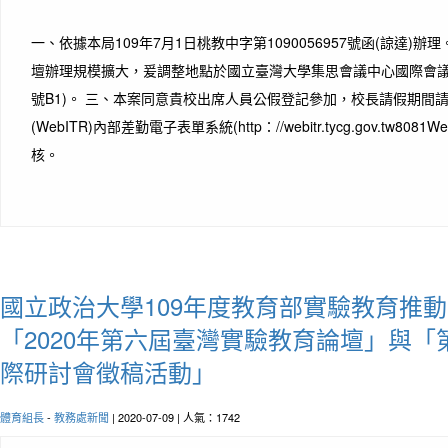
一、依據本局109年7月1日桃教中字第1090056957號函(諒達)
壇辦理規模擴大，爰調整地點於國立臺灣大學集思會議中心國際會議廳
號B1)。 三、本案同意貴校出席人員公假登記參加，校長請假期間
(WebITR)內部差勤電子表單系統(http：//webitr.tycg.gov.tw80
核。
國立政治大學109年度教育部實驗教育推
「2020年第六屆臺灣實驗教育論壇」與
際研討會徵稿活動」
體育組長
-
教務處新聞
| 2020-07-09 | 人氣：1742