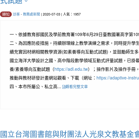
訪客
-
教務處新聞
| 2020-07-03 | 人氣：1957
轉知
一、依據教育部國民及學前教育署109年6月29日臺教國署高字第1090
二、為因應防疫措施，持續辦理線上教學演練之需求，同時提升學
續充實因材網相關教學資源(如素養導向互動式試題)，並鼓勵師生多
國立海洋大學設計之國、高中階段數學領域互動式評量試題，已掛載
養/素養導向互動試題（
https://adl.edu.tw
）；操作影片及操作手冊
推動與教材研發計畫網站觀看、下載（網址：
https://adaptive-inst
四、本市所屬公、私立高...
觀看完整文章
國立台灣圖書館與財團法人光泉文教基金