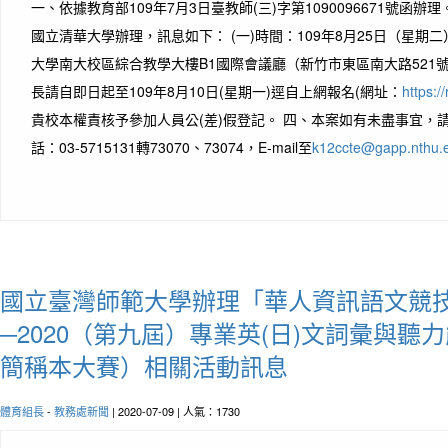
一、依據教育部109年7月3日臺教師(三)字第1090096671號函
國立清華大學辦理，訊息如下： (一)時間：109年8月25日（星期二
大學南大校區綜合教學大樓B1國際會議廳（新竹市東區南大路521
長請自即日起至109年8月10日(星期一)逕自上網報名(網址：
https:/
貴校本權責核予參加人員公(差)假登記。 四、本案如有未盡事宜，
話：03-5715131轉73070、73074，E-mail至
k12ccte@gapp.nthu.
國立臺灣師範大學辦理「華人資訊語文競
─2020（第九屆）專業英(日)文詞彙與聽
簡稱本大賽）相關活動訊息
體育組長
-
教務處新聞
| 2020-07-09 | 人氣：1730