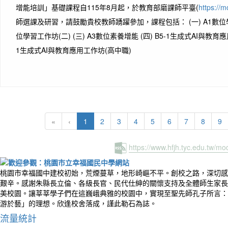
增能培訓」基礎課程自115年8月起，於教育部磨課師平臺(
https://
師選課及研習，請鼓勵貴校教師踴躍參加，課程包括： (一) A1數位學習
位學習工作坊(二) (三) A3數位素養增能 (四) B5-1生成式AI與教育應用
1生成式AI與教育應用工作坊(高中職)
(current)
«
‹
1
2
3
4
5
6
7
8
9
https://www.hfjh.tyc.edu.tw/m
桃園市幸福國中建校初始，荒煙蔓草，地形崎嶇不平。創校之路，深切感
艱辛。感謝朱縣長立倫、各級長官、民代仕紳的關懷支持及全體師生家長
美校園。讓莘莘學子們在這巍峨典雅的校園中，實現至聖先師孔子所言：
游於藝」的理想。欣逢校舍落成，謹此勒石為誌。
流量統計