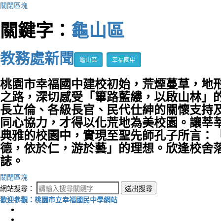
關閉區塊
關鍵字：
龜山區
教務處新聞
龜山區
幸福國中
桃園市幸福國中建校初始，荒煙蔓草，地
之路，深切感受「篳路藍縷，以啟山林」
長立倫、各級長官、民代仕紳的關懷支持
同心協力，才得以化荒地為美校園。讓莘
典雅的校園中，實現至聖先師孔子所言：
德，依於仁，游於藝」的理想。欣逢校舍
誌。
關閉區塊
網站搜尋：
送出搜尋
歡迎參觀：桃園市立幸福國民中學網站