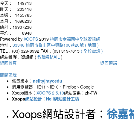
今天：
149713
昨天：
203416
本週：
1455765
本月：
1696233
總計：
19907236
平均：
8948
Powered by
XOOPS
2019
桃園市幸福國中全球資訊網
地址：
33346 桃園市龜山區中興路100巷20號 ( 地圖 )
TEL：(03) 329-8992
FAX：(03) 319-7815
( 全校電話 )
網站維護：資訊組 (
教職員MAIL
)
返回首頁
返回頂端
關閉區塊
佈景版本：
neiltyjhtycedu
適用瀏覽器：IE11、IE10、Firefox、Google
Xoops版本：
XOOPS 2.5.10
網站語系：zh-TW
Xoops
網站設計
：
Neil網站設計工坊
Xoops網站設計者：
徐嘉裕 