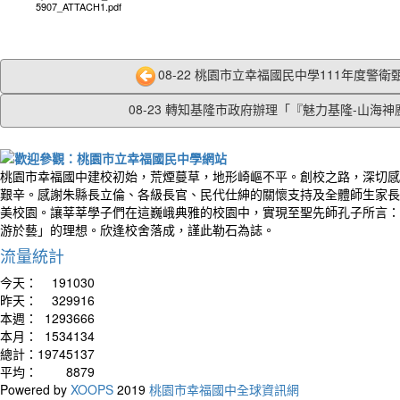
5907_ATTACH1.pdf
08-22 桃園市立幸福國民中學111年度警衛甄
08-23 轉知基隆市政府辦理「『魅力基隆-山海神廚.
桃園市幸福國中建校初始，荒煙蔓草，地形崎嶇不平。創校之路，深切感
艱辛。感謝朱縣長立倫、各級長官、民代仕紳的關懷支持及全體師生家長
美校園。讓莘莘學子們在這巍峨典雅的校園中，實現至聖先師孔子所言：
游於藝」的理想。欣逢校舍落成，謹此勒石為誌。
流量統計
今天：
191030
昨天：
329916
本週：
1293666
本月：
1534134
總計：
19745137
平均：
8879
Powered by
XOOPS
2019
桃園市幸福國中全球資訊網