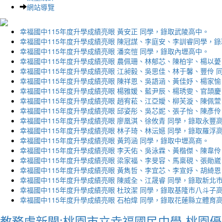
網站導覽
幸福國中115年度升學成績亮眼 黃安正 同學，錄取武陵高中。
幸福國中115年度升學成績亮眼 陳冠謀、李庭安、李訓睿同學，
幸福國中115年度升學成績亮眼 潘奕愷 同學，錄取內壢高中。
幸福國中115年度升學成績亮眼 農佩珊、林郁芯、陳柏宇、楊以薆
幸福國中115年度升學成績亮眼 江昶毅、吳思佳、林于馨、豐伶 
幸福國中115年度升學成績亮眼 陳祥恩、吳語涵、黃佳妤、楊家愉
幸福國中115年度升學成績亮眼 楊雅媛、藍尹辰、楊琇雯、官頡慶
幸福國中115年度升學成績亮眼 趙宥菘、江亞嬡、柳芙漩、陳佩萱
幸福國中115年度升學成績亮眼 邱姿彤、吳芯妮、張子怡、陳彥伶
幸福國中115年度升學成績亮眼 廖凰淇、徐攸青 同學，錄取永豐
幸福國中115年度升學成績亮眼 林子琦、林沄嬨 同學，錄取羅浮
幸福國中115年度升學成績亮眼 黃筠涵 同學，錄取中壢高商。
幸福國中115年度升學成績亮眼 李天佑、吳泳霖、黃楷傑、陳韋伶
幸福國中115年度升學成績亮眼 梁家福、李旻容、馬稟硯、張勛崴
幸福國中115年度升學成績亮眼 黃雋哲、李宜芯、李宣妤、胡綺恩
幸福國中115年度升學成績亮眼 陳威全、江晟睿 同學，錄取新北
幸福國中115年度升學成績亮眼 杜玟潔 同學，錄取基隆市八斗子
幸福國中115年度升學成績亮眼 石柏煒 同學，錄取花蓮縣立體育
教務處新聞:桃園市立幸福國民中學-桃園