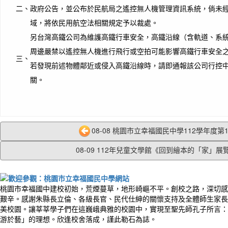
二、
政府公告，並公布於民航局之遙控無人機管理資訊系統，倘未
域，將依民用航空法相關規定予以裁處。
另台灣高鐵公司為維護高鐵行車安全，高鐵沿線（含軌道、系
周邊嚴禁以遙控無人機進行飛行或空拍可能影響高鐵行車安全
三、
若發現前述物體鄰近或侵入高鐵沿線時，請即通報該公司行控中心 0
關。
08-08 桃園市立幸福國民中學112學年度第1學
08-09 112年兒童文學館《回到繪本的「家」展覽.
桃園市幸福國中建校初始，荒煙蔓草，地形崎嶇不平。創校之路，深切感
艱辛。感謝朱縣長立倫、各級長官、民代仕紳的關懷支持及全體師生家長
美校園。讓莘莘學子們在這巍峨典雅的校園中，實現至聖先師孔子所言：
游於藝」的理想。欣逢校舍落成，謹此勒石為誌。