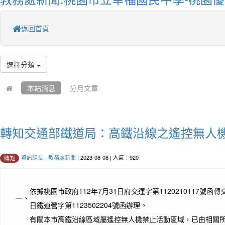
返回首頁
選擇分類
本站消息
分月文章
轉知交通部鐵道局：高鐵沿線之遙控無人
資訊組長
-
教務處新聞
| 2023-08-08 | 人氣：920
轉知
依據桃園市政府112年7月31日府交運字第1120210117號函轉
一、
日鐵道營字第1123502204號函辦理。
有關本市高鐵沿線區域屬遙控無人機禁止活動區域，已由相關