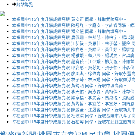
網站導覽
幸福國中115年度升學成績亮眼 黃安正 同學，錄取武陵高中。
幸福國中115年度升學成績亮眼 陳冠謀、李庭安、李訓睿同學，
幸福國中115年度升學成績亮眼 潘奕愷 同學，錄取內壢高中。
幸福國中115年度升學成績亮眼 農佩珊、林郁芯、陳柏宇、楊以薆
幸福國中115年度升學成績亮眼 江昶毅、吳思佳、林于馨、豐伶 
幸福國中115年度升學成績亮眼 陳祥恩、吳語涵、黃佳妤、楊家愉
幸福國中115年度升學成績亮眼 楊雅媛、藍尹辰、楊琇雯、官頡慶
幸福國中115年度升學成績亮眼 趙宥菘、江亞嬡、柳芙漩、陳佩萱
幸福國中115年度升學成績亮眼 邱姿彤、吳芯妮、張子怡、陳彥伶
幸福國中115年度升學成績亮眼 廖凰淇、徐攸青 同學，錄取永豐
幸福國中115年度升學成績亮眼 林子琦、林沄嬨 同學，錄取羅浮
幸福國中115年度升學成績亮眼 黃筠涵 同學，錄取中壢高商。
幸福國中115年度升學成績亮眼 李天佑、吳泳霖、黃楷傑、陳韋伶
幸福國中115年度升學成績亮眼 梁家福、李旻容、馬稟硯、張勛崴
幸福國中115年度升學成績亮眼 黃雋哲、李宜芯、李宣妤、胡綺恩
幸福國中115年度升學成績亮眼 陳威全、江晟睿 同學，錄取新北
幸福國中115年度升學成績亮眼 杜玟潔 同學，錄取基隆市八斗子
幸福國中115年度升學成績亮眼 石柏煒 同學，錄取花蓮縣立體育
教務處新聞:桃園市立幸福國民中學-桃園