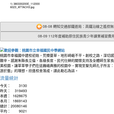
1) 380330200E_112000
6023_ATTACH3.jpg
08-08 轉知交通部鐵道局：高鐵沿線之遙控無人
08-09 112年度補助原住民族青少年課業補習費用.
桃園市幸福國中建校初始，荒煙蔓草，地形崎嶇不平。創校之路，深切感
艱辛。感謝朱縣長立倫、各級長官、民代仕紳的關懷支持及全體師生家長
美校園。讓莘莘學子們在這巍峨典雅的校園中，實現至聖先師孔子所言：
游於藝」的理想。欣逢校舍落成，謹此勒石為誌。
流量統計
今天：
3130
昨天：
319493
本週：
1628675
本月：
1869143
總計：
20080146
平均：
9021