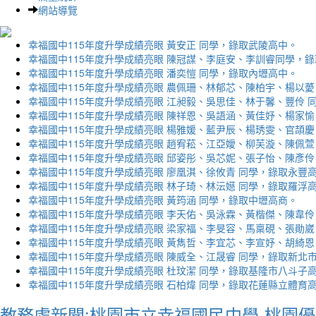
網站導覽
幸福國中115年度升學成績亮眼 黃安正 同學，錄取武陵高中。
幸福國中115年度升學成績亮眼 陳冠謀、李庭安、李訓睿同學，
幸福國中115年度升學成績亮眼 潘奕愷 同學，錄取內壢高中。
幸福國中115年度升學成績亮眼 農佩珊、林郁芯、陳柏宇、楊以薆
幸福國中115年度升學成績亮眼 江昶毅、吳思佳、林于馨、豐伶 
幸福國中115年度升學成績亮眼 陳祥恩、吳語涵、黃佳妤、楊家愉
幸福國中115年度升學成績亮眼 楊雅媛、藍尹辰、楊琇雯、官頡慶
幸福國中115年度升學成績亮眼 趙宥菘、江亞嬡、柳芙漩、陳佩萱
幸福國中115年度升學成績亮眼 邱姿彤、吳芯妮、張子怡、陳彥伶
幸福國中115年度升學成績亮眼 廖凰淇、徐攸青 同學，錄取永豐
幸福國中115年度升學成績亮眼 林子琦、林沄嬨 同學，錄取羅浮
幸福國中115年度升學成績亮眼 黃筠涵 同學，錄取中壢高商。
幸福國中115年度升學成績亮眼 李天佑、吳泳霖、黃楷傑、陳韋伶
幸福國中115年度升學成績亮眼 梁家福、李旻容、馬稟硯、張勛崴
幸福國中115年度升學成績亮眼 黃雋哲、李宜芯、李宣妤、胡綺恩
幸福國中115年度升學成績亮眼 陳威全、江晟睿 同學，錄取新北
幸福國中115年度升學成績亮眼 杜玟潔 同學，錄取基隆市八斗子
幸福國中115年度升學成績亮眼 石柏煒 同學，錄取花蓮縣立體育
教務處新聞:桃園市立幸福國民中學-桃園