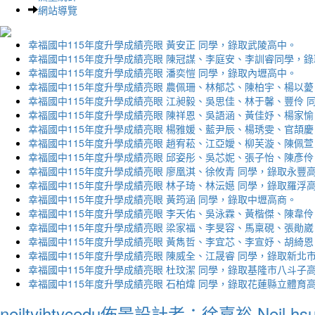
網站導覽
幸福國中115年度升學成績亮眼 黃安正 同學，錄取武陵高中。
幸福國中115年度升學成績亮眼 陳冠謀、李庭安、李訓睿同學，
幸福國中115年度升學成績亮眼 潘奕愷 同學，錄取內壢高中。
幸福國中115年度升學成績亮眼 農佩珊、林郁芯、陳柏宇、楊以薆
幸福國中115年度升學成績亮眼 江昶毅、吳思佳、林于馨、豐伶 
幸福國中115年度升學成績亮眼 陳祥恩、吳語涵、黃佳妤、楊家愉
幸福國中115年度升學成績亮眼 楊雅媛、藍尹辰、楊琇雯、官頡慶
幸福國中115年度升學成績亮眼 趙宥菘、江亞嬡、柳芙漩、陳佩萱
幸福國中115年度升學成績亮眼 邱姿彤、吳芯妮、張子怡、陳彥伶
幸福國中115年度升學成績亮眼 廖凰淇、徐攸青 同學，錄取永豐
幸福國中115年度升學成績亮眼 林子琦、林沄嬨 同學，錄取羅浮
幸福國中115年度升學成績亮眼 黃筠涵 同學，錄取中壢高商。
幸福國中115年度升學成績亮眼 李天佑、吳泳霖、黃楷傑、陳韋伶
幸福國中115年度升學成績亮眼 梁家福、李旻容、馬稟硯、張勛崴
幸福國中115年度升學成績亮眼 黃雋哲、李宜芯、李宣妤、胡綺恩
幸福國中115年度升學成績亮眼 陳威全、江晟睿 同學，錄取新北
幸福國中115年度升學成績亮眼 杜玟潔 同學，錄取基隆市八斗子
幸福國中115年度升學成績亮眼 石柏煒 同學，錄取花蓮縣立體育
neiltyjhtycedu佈景設計者：徐嘉裕 Neil hs