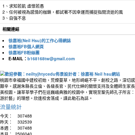
1、求知若飢 虛懷若愚
2、任何被視為感情的枷鎖，都試著不因幸運而捕捉指間流逝的風
3、自強不息
相關連結
徐嘉裕(Neil Hsu)的工作心得網誌
徐嘉裕FB個人網頁
徐嘉裕FB粉絲團
E-MAIL：
b168168tw@gmail.com
桃園市幸福國中建校初始，荒煙蔓草，地形崎嶇不平。創校之路，深切感
艱辛。感謝朱縣長立倫、各級長官、民代仕紳的關懷支持及全體師生家長
美校園。讓莘莘學子們在這巍峨典雅的校園中，實現至聖先師孔子所言：
游於藝」的理想。欣逢校舍落成，謹此勒石為誌。
流量統計
今天：
307488
昨天：
332539
本週：
307488
本月：
2506040