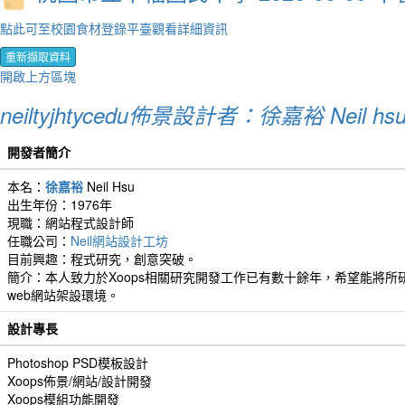
點此可至校園食材登錄平臺觀看詳細資訊
重新擷取資料
開啟上方區塊
neiltyjhtycedu佈景設計者：徐嘉裕 Neil hs
開發者簡介
本名：
徐嘉裕
Neil Hsu
出生年份：1976年
現職：網站程式設計師
任職公司：
Neil網站設計工坊
目前興趣：程式研究，創意突破。
簡介：本人致力於Xoops相關研究開發工作已有數十餘年，希望能將所研
web網站架設環境。
設計專長
Photoshop PSD模板設計
Xoops佈景/網站/設計開發
Xoops模組功能開發