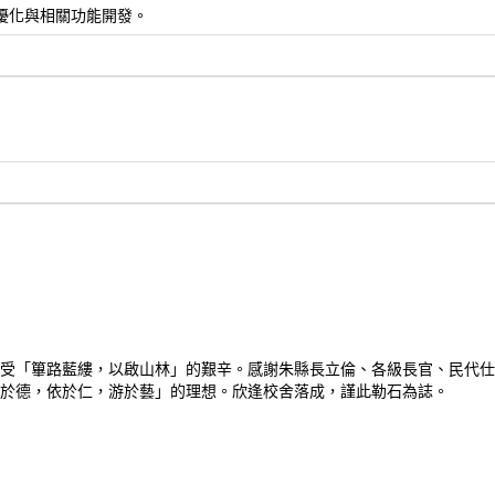
, 網站seo優化與相關功能開發。
受「篳路藍縷，以啟山林」的艱辛。感謝朱縣長立倫、各級長官、民代仕
於德，依於仁，游於藝」的理想。欣逢校舍落成，謹此勒石為誌。