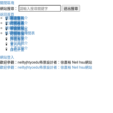
關閉區塊
網站搜尋：
送出搜尋
返回首頁
健康促進
認識幸福
校長室簡介
新生專區
電子報
學校簡介
交通安全
地理位置
教務處簡介
升學專區
下載列表
行政單位
環境教育
英文網站
學務處簡介
圖書館藏
生親師專區
性平教育
幸福相簿
總務處簡介
學校作息時間表
校園資源
媒體報導
輔導室簡介
評鑑專區
會計室簡介
官方FB
人事室簡介
課程計畫
網站登入
歡迎參觀：neiltyjhtycedu佈景設計者：徐嘉裕 Neil hsu網站
歡迎參觀：neiltyjhtycedu佈景設計者：徐嘉裕 Neil hsu網站