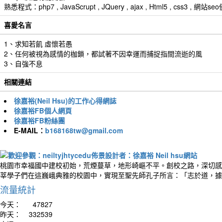
熟悉程式：php7 , JavaScrupt , JQuery , ajax , Html5 , css3 
喜愛名言
1、求知若飢 虛懷若愚
2、任何被視為感情的枷鎖，都試著不因幸運而捕捉指間流逝的風
3、自強不息
相關連結
徐嘉裕(Neil Hsu)的工作心得網誌
徐嘉裕FB個人網頁
徐嘉裕FB粉絲團
E-MAIL：
b168168tw@gmail.com
桃園市幸福國中建校初始，荒煙蔓草，地形崎嶇不平。創校之路，深切感
莘學子們在這巍峨典雅的校園中，實現至聖先師孔子所言：「志於道，據
流量統計
今天：
47827
昨天：
332539