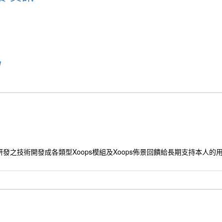
u
發之技術開發成各類型Xoops模組及Xoops佈景回饋給長期支持本人