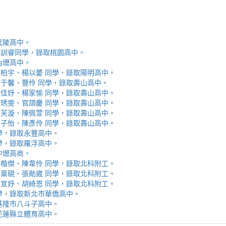
取武陵高中。
安、李訓睿同學，錄取桃園高中。
取內壢高中。
芯、陳柏宇、楊以薆 同學，錄取陽明高中。
佳、林于馨、豐伶 同學，錄取壽山高中。
涵、黃佳妤、楊家愉 同學，錄取壽山高中。
辰、楊琇雯、官頡慶 同學，錄取壽山高中。
嬡、柳芙漩、陳佩萱 同學，錄取壽山高中。
妮、張子怡、陳彥伶 同學，錄取壽山高中。
 同學，錄取永豐高中。
 同學，錄取羅浮高中。
取中壢高商。
霖、黃楷傑、陳韋伶 同學，錄取北科附工。
容、馬稟硯、張勛崴 同學，錄取北科附工。
芯、李宣妤、胡綺恩 同學，錄取北科附工。
睿 同學，錄取新北市華僑高中。
錄取基隆市八斗子高中。
錄取花蓮縣立體育高中。