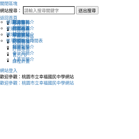
關閉區塊
網站搜尋：
送出搜尋
返回首頁
健康促進
認識幸福
校長室簡介
新生專區
電子報
學校簡介
交通安全
地理位置
教務處簡介
升學專區
下載列表
行政單位
環境教育
英文網站
學務處簡介
圖書館藏
生親師專區
性平教育
幸福相簿
總務處簡介
學校作息時間表
校園資源
媒體報導
輔導室簡介
評鑑專區
會計室簡介
官方FB
人事室簡介
課程計畫
網站登入
歡迎參觀：桃園市立幸福國民中學網站
歡迎參觀：桃園市立幸福國民中學網站