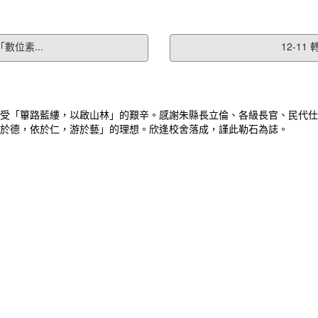
數位素...
12-1
受「篳路藍縷，以啟山林」的艱辛。感謝朱縣長立倫、各級長官、民代仕
於德，依於仁，游於藝」的理想。欣逢校舍落成，謹此勒石為誌。