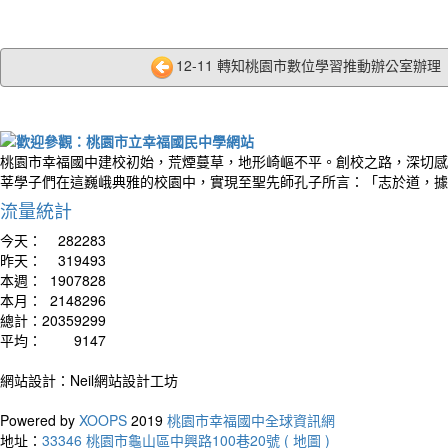
12-11 轉知桃園市數位學習推動辦公室辦理「
桃園市幸福國中建校初始，荒煙蔓草，地形崎嶇不平。創校之路，深切感
莘學子們在這巍峨典雅的校園中，實現至聖先師孔子所言：「志於道，據
流量統計
今天：
282283
昨天：
319493
本週：
1907828
本月：
2148296
總計：
20359299
平均：
9147
網站設計：Neil網站設計工坊
Powered by
XOOPS
2019
桃園市幸福國中全球資訊網
地址：
33346 桃園市龜山區中興路100巷20號 ( 地圖 )