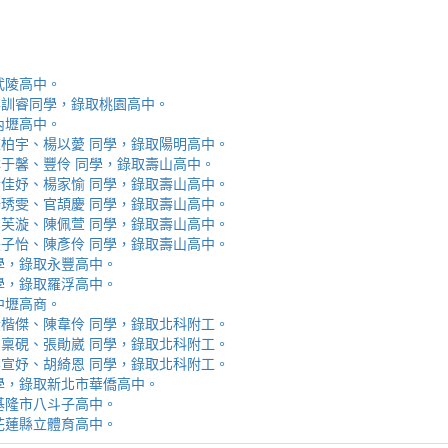
取武陵高中。
安、李訓睿同學，錄取桃園高中。
取內壢高中。
芯、陳柏宇、楊以薆 同學，錄取陽明高中。
佳、林于馨、豐伶 同學，錄取壽山高中。
涵、黃佳妤、楊家愉 同學，錄取壽山高中。
辰、楊琇雯、官頡慶 同學，錄取壽山高中。
嬡、柳芙漩、陳佩萱 同學，錄取壽山高中。
妮、張子怡、陳彥伶 同學，錄取壽山高中。
 同學，錄取永豐高中。
 同學，錄取羅浮高中。
取中壢高商。
霖、黃楷傑、陳韋伶 同學，錄取北科附工。
容、馬稟硯、張勛崴 同學，錄取北科附工。
芯、李宣妤、胡綺恩 同學，錄取北科附工。
睿 同學，錄取新北市華僑高中。
錄取基隆市八斗子高中。
錄取花蓮縣立體育高中。