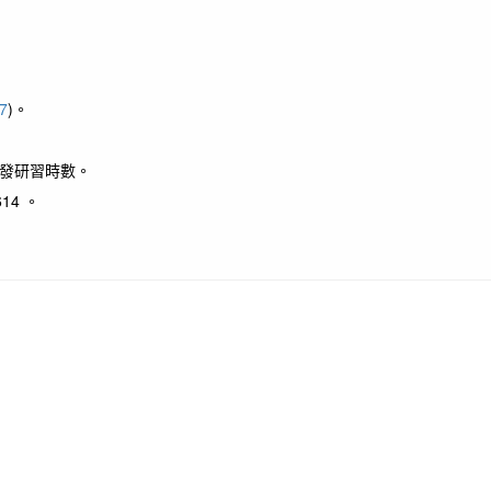
7
)。
核發研習時數。
14 。