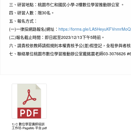
三、
研習地點：桃園市仁和國民小學-2樓數位學習推動辦公室 。
四、
研習人數：限30名。
五、
報名方式：
(一)
一律採網路報名(網址：
https://forms.gle/LA5HeyuKFVnmrMoQ
(二)
報名截止時間：即日起至2023/12/13下午5時前。
六、
請貴校依教師請假規則本權責核予公(差)假登記，全程參與者
七、
聯絡單位桃園市數位學習推動辦公室戴銘震老師03-3076626 #6
1) C 數位學習講師培訓
工作坊-PagaMo 平台.pdf