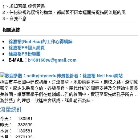
1、求知若飢 虛懷若愚
2、任何被視為感情的枷鎖，都試著不因幸運而捕捉指間流逝的風
3、自強不息
相關連結
徐嘉裕(Neil Hsu)的工作心得網誌
徐嘉裕FB個人網頁
徐嘉裕FB粉絲團
E-MAIL：
b168168tw@gmail.com
桃園市幸福國中建校初始，荒煙蔓草，地形崎嶇不平。創校之路，深切感
艱辛。感謝朱縣長立倫、各級長官、民代仕紳的關懷支持及全體師生家長
美校園。讓莘莘學子們在這巍峨典雅的校園中，實現至聖先師孔子所言：
游於藝」的理想。欣逢校舍落成，謹此勒石為誌。
流量統計
今天：
180581
昨天：
332539
本週：
180581
本月：
2379133