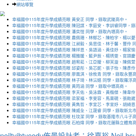
網站導覽
幸福國中115年度升學成績亮眼 黃安正 同學，錄取武陵高中。
幸福國中115年度升學成績亮眼 陳冠謀、李庭安、李訓睿同學，
幸福國中115年度升學成績亮眼 潘奕愷 同學，錄取內壢高中。
幸福國中115年度升學成績亮眼 農佩珊、林郁芯、陳柏宇、楊以薆
幸福國中115年度升學成績亮眼 江昶毅、吳思佳、林于馨、豐伶 
幸福國中115年度升學成績亮眼 陳祥恩、吳語涵、黃佳妤、楊家愉
幸福國中115年度升學成績亮眼 楊雅媛、藍尹辰、楊琇雯、官頡慶
幸福國中115年度升學成績亮眼 趙宥菘、江亞嬡、柳芙漩、陳佩萱
幸福國中115年度升學成績亮眼 邱姿彤、吳芯妮、張子怡、陳彥伶
幸福國中115年度升學成績亮眼 廖凰淇、徐攸青 同學，錄取永豐
幸福國中115年度升學成績亮眼 林子琦、林沄嬨 同學，錄取羅浮
幸福國中115年度升學成績亮眼 黃筠涵 同學，錄取中壢高商。
幸福國中115年度升學成績亮眼 李天佑、吳泳霖、黃楷傑、陳韋伶
幸福國中115年度升學成績亮眼 梁家福、李旻容、馬稟硯、張勛崴
幸福國中115年度升學成績亮眼 黃雋哲、李宜芯、李宣妤、胡綺恩
幸福國中115年度升學成績亮眼 陳威全、江晟睿 同學，錄取新北
幸福國中115年度升學成績亮眼 杜玟潔 同學，錄取基隆市八斗子
幸福國中115年度升學成績亮眼 石柏煒 同學，錄取花蓮縣立體育
neiltyjhtycedu佈景設計者：徐嘉裕 Neil hs