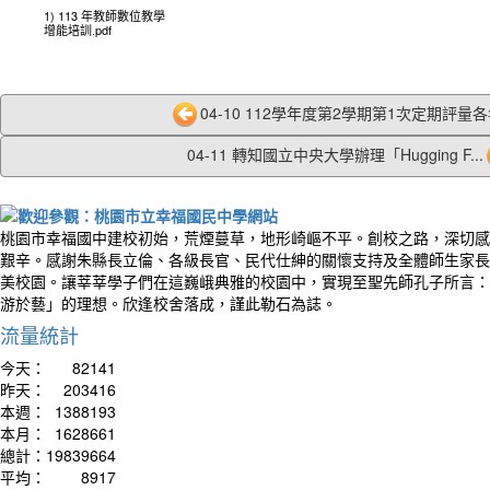
1) 113 年教師數位教學
增能培訓.pdf
04-10 112學年度第2學期第1次定期評量各年
04-11 轉知國立中央大學辦理「Hugging F...
桃園市幸福國中建校初始，荒煙蔓草，地形崎嶇不平。創校之路，深切感
艱辛。感謝朱縣長立倫、各級長官、民代仕紳的關懷支持及全體師生家長
美校園。讓莘莘學子們在這巍峨典雅的校園中，實現至聖先師孔子所言：
游於藝」的理想。欣逢校舍落成，謹此勒石為誌。
流量統計
今天：
82141
昨天：
203416
本週：
1388193
本月：
1628661
總計：
19839664
平均：
8917