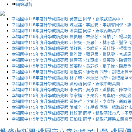
網站導覽
幸福國中115年度升學成績亮眼 黃安正 同學，錄取武陵高中。
幸福國中115年度升學成績亮眼 陳冠謀、李庭安、李訓睿同學，
幸福國中115年度升學成績亮眼 潘奕愷 同學，錄取內壢高中。
幸福國中115年度升學成績亮眼 農佩珊、林郁芯、陳柏宇、楊以薆
幸福國中115年度升學成績亮眼 江昶毅、吳思佳、林于馨、豐伶 
幸福國中115年度升學成績亮眼 陳祥恩、吳語涵、黃佳妤、楊家愉
幸福國中115年度升學成績亮眼 楊雅媛、藍尹辰、楊琇雯、官頡慶
幸福國中115年度升學成績亮眼 趙宥菘、江亞嬡、柳芙漩、陳佩萱
幸福國中115年度升學成績亮眼 邱姿彤、吳芯妮、張子怡、陳彥伶
幸福國中115年度升學成績亮眼 廖凰淇、徐攸青 同學，錄取永豐
幸福國中115年度升學成績亮眼 林子琦、林沄嬨 同學，錄取羅浮
幸福國中115年度升學成績亮眼 黃筠涵 同學，錄取中壢高商。
幸福國中115年度升學成績亮眼 李天佑、吳泳霖、黃楷傑、陳韋伶
幸福國中115年度升學成績亮眼 梁家福、李旻容、馬稟硯、張勛崴
幸福國中115年度升學成績亮眼 黃雋哲、李宜芯、李宣妤、胡綺恩
幸福國中115年度升學成績亮眼 陳威全、江晟睿 同學，錄取新北
幸福國中115年度升學成績亮眼 杜玟潔 同學，錄取基隆市八斗子
幸福國中115年度升學成績亮眼 石柏煒 同學，錄取花蓮縣立體育
教務處新聞:桃園市立幸福國民中學-桃園