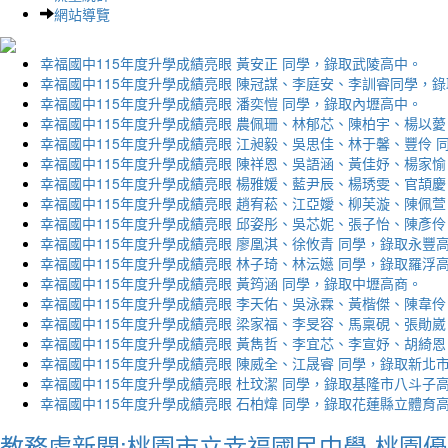
網站導覽
幸福國中115年度升學成績亮眼 黃安正 同學，錄取武陵高中。
幸福國中115年度升學成績亮眼 陳冠謀、李庭安、李訓睿同學，
幸福國中115年度升學成績亮眼 潘奕愷 同學，錄取內壢高中。
幸福國中115年度升學成績亮眼 農佩珊、林郁芯、陳柏宇、楊以薆
幸福國中115年度升學成績亮眼 江昶毅、吳思佳、林于馨、豐伶 
幸福國中115年度升學成績亮眼 陳祥恩、吳語涵、黃佳妤、楊家愉
幸福國中115年度升學成績亮眼 楊雅媛、藍尹辰、楊琇雯、官頡慶
幸福國中115年度升學成績亮眼 趙宥菘、江亞嬡、柳芙漩、陳佩萱
幸福國中115年度升學成績亮眼 邱姿彤、吳芯妮、張子怡、陳彥伶
幸福國中115年度升學成績亮眼 廖凰淇、徐攸青 同學，錄取永豐
幸福國中115年度升學成績亮眼 林子琦、林沄嬨 同學，錄取羅浮
幸福國中115年度升學成績亮眼 黃筠涵 同學，錄取中壢高商。
幸福國中115年度升學成績亮眼 李天佑、吳泳霖、黃楷傑、陳韋伶
幸福國中115年度升學成績亮眼 梁家福、李旻容、馬稟硯、張勛崴
幸福國中115年度升學成績亮眼 黃雋哲、李宜芯、李宣妤、胡綺恩
幸福國中115年度升學成績亮眼 陳威全、江晟睿 同學，錄取新北
幸福國中115年度升學成績亮眼 杜玟潔 同學，錄取基隆市八斗子
幸福國中115年度升學成績亮眼 石柏煒 同學，錄取花蓮縣立體育
教務處新聞:桃園市立幸福國民中學-桃園