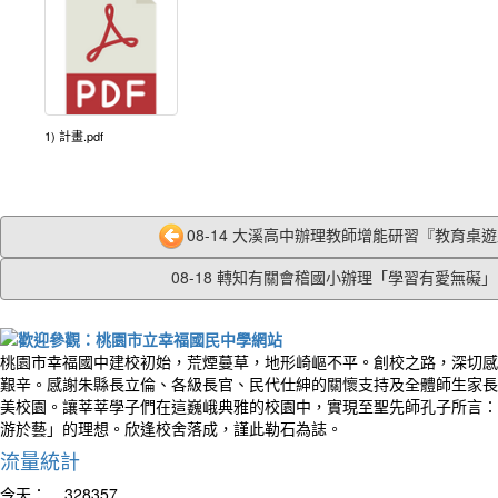
1) 計畫.pdf
08-14 大溪高中辦理教師增能研習『教育桌遊及
08-18 轉知有關會稽國小辦理「學習有愛無礙」..
桃園市幸福國中建校初始，荒煙蔓草，地形崎嶇不平。創校之路，深切感
艱辛。感謝朱縣長立倫、各級長官、民代仕紳的關懷支持及全體師生家長
美校園。讓莘莘學子們在這巍峨典雅的校園中，實現至聖先師孔子所言：
游於藝」的理想。欣逢校舍落成，謹此勒石為誌。
流量統計
今天：
328357