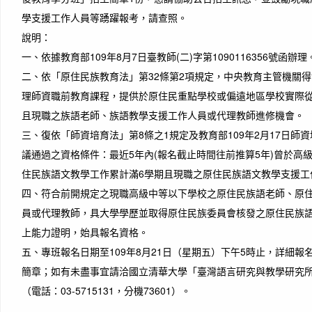
學支援工作人員等踴躍報考，請查照。
說明：
一、依據教育部109年8月7日臺教師(二)字第1090116356號函辦理
二、依「原住民族教育法」第32條第2項規定，中央教育主管機關
理師資職前教育課程，提供於原住民重點學校或偏遠地區學校實際
且現職之族語老師、族語教學支援工作人員或代理教師進修機會。
三、復依「師資培育法」第8條之1規定及教育部109年2月17日師資
議通過之資格條件：最近5年內(報名截止時間往前推算5年)曾於高
住民族語文教學工作累計滿6學期且現職之原住民族語文教學支援工
四、符合前開規定之現職高級中等以下學校之原住民族語老師、原
員或代理教師，具大學學歷並取得原住民族委員會核發之原住民族
上能力證明，始具報名資格。
五、專班報名日期至109年8月21日（星期五）下午5時止，詳細
簡章；如有未盡事宜請洽國立清華大學「臺灣語言研究與教學研究
（電話：03-5715131，分機73601）。