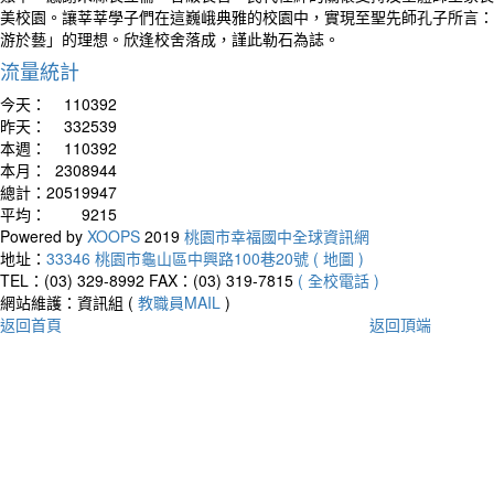
美校園。讓莘莘學子們在這巍峨典雅的校園中，實現至聖先師孔子所言：
游於藝」的理想。欣逢校舍落成，謹此勒石為誌。
流量統計
今天：
110392
昨天：
332539
本週：
110392
本月：
2308944
總計：
20519947
平均：
9215
Powered by
XOOPS
2019
桃園市幸福國中全球資訊網
地址：
33346 桃園市龜山區中興路100巷20號 ( 地圖 )
TEL：(03) 329-8992
FAX：(03) 319-7815
( 全校電話 )
網站維護：資訊組 (
教職員MAIL
)
返回首頁
返回頂端