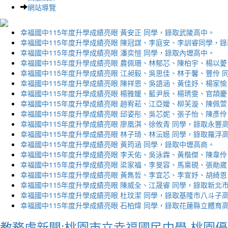
網站導覽
幸福國中115年度升學成績亮眼 黃安正 同學，錄取武陵高中。
幸福國中115年度升學成績亮眼 陳冠謀、李庭安、李訓睿同學，
幸福國中115年度升學成績亮眼 潘奕愷 同學，錄取內壢高中。
幸福國中115年度升學成績亮眼 農佩珊、林郁芯、陳柏宇、楊以薆
幸福國中115年度升學成績亮眼 江昶毅、吳思佳、林于馨、豐伶 
幸福國中115年度升學成績亮眼 陳祥恩、吳語涵、黃佳妤、楊家愉
幸福國中115年度升學成績亮眼 楊雅媛、藍尹辰、楊琇雯、官頡慶
幸福國中115年度升學成績亮眼 趙宥菘、江亞嬡、柳芙漩、陳佩萱
幸福國中115年度升學成績亮眼 邱姿彤、吳芯妮、張子怡、陳彥伶
幸福國中115年度升學成績亮眼 廖凰淇、徐攸青 同學，錄取永豐
幸福國中115年度升學成績亮眼 林子琦、林沄嬨 同學，錄取羅浮
幸福國中115年度升學成績亮眼 黃筠涵 同學，錄取中壢高商。
幸福國中115年度升學成績亮眼 李天佑、吳泳霖、黃楷傑、陳韋伶
幸福國中115年度升學成績亮眼 梁家福、李旻容、馬稟硯、張勛崴
幸福國中115年度升學成績亮眼 黃雋哲、李宜芯、李宣妤、胡綺恩
幸福國中115年度升學成績亮眼 陳威全、江晟睿 同學，錄取新北
幸福國中115年度升學成績亮眼 杜玟潔 同學，錄取基隆市八斗子
幸福國中115年度升學成績亮眼 石柏煒 同學，錄取花蓮縣立體育
教務處新聞:桃園市立幸福國民中學-桃園