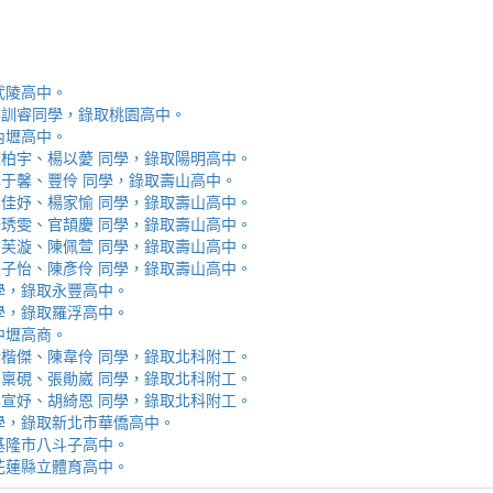
取武陵高中。
安、李訓睿同學，錄取桃園高中。
取內壢高中。
芯、陳柏宇、楊以薆 同學，錄取陽明高中。
佳、林于馨、豐伶 同學，錄取壽山高中。
涵、黃佳妤、楊家愉 同學，錄取壽山高中。
辰、楊琇雯、官頡慶 同學，錄取壽山高中。
嬡、柳芙漩、陳佩萱 同學，錄取壽山高中。
妮、張子怡、陳彥伶 同學，錄取壽山高中。
 同學，錄取永豐高中。
 同學，錄取羅浮高中。
取中壢高商。
霖、黃楷傑、陳韋伶 同學，錄取北科附工。
容、馬稟硯、張勛崴 同學，錄取北科附工。
芯、李宣妤、胡綺恩 同學，錄取北科附工。
睿 同學，錄取新北市華僑高中。
錄取基隆市八斗子高中。
錄取花蓮縣立體育高中。