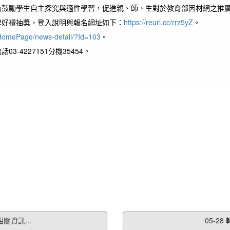
鼓勵學生自主探究與適性學習，促進親、師、生對於教育部因材網之推廣
學好禮抽獎，登入說明與報名網址如下：
https://reurl.cc/rrz5yZ
。
w/HomePage/news-detail/?Id=103
。
4227151分機35454。
關資訊...
05-2