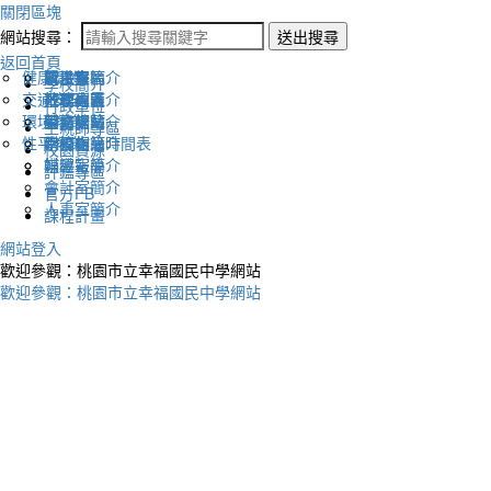
關閉區塊
網站搜尋：
送出搜尋
返回首頁
健康促進
認識幸福
校長室簡介
新生專區
電子報
學校簡介
交通安全
地理位置
教務處簡介
升學專區
下載列表
行政單位
環境教育
英文網站
學務處簡介
圖書館藏
生親師專區
性平教育
幸福相簿
總務處簡介
學校作息時間表
校園資源
媒體報導
輔導室簡介
評鑑專區
會計室簡介
官方FB
人事室簡介
課程計畫
網站登入
歡迎參觀：桃園市立幸福國民中學網站
歡迎參觀：桃園市立幸福國民中學網站