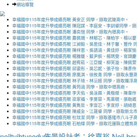
網站導覽
幸福國中115年度升學成績亮眼 黃安正 同學，錄取武陵高中。
幸福國中115年度升學成績亮眼 陳冠謀、李庭安、李訓睿同學，
幸福國中115年度升學成績亮眼 潘奕愷 同學，錄取內壢高中。
幸福國中115年度升學成績亮眼 農佩珊、林郁芯、陳柏宇、楊以薆
幸福國中115年度升學成績亮眼 江昶毅、吳思佳、林于馨、豐伶 
幸福國中115年度升學成績亮眼 陳祥恩、吳語涵、黃佳妤、楊家愉
幸福國中115年度升學成績亮眼 楊雅媛、藍尹辰、楊琇雯、官頡慶
幸福國中115年度升學成績亮眼 趙宥菘、江亞嬡、柳芙漩、陳佩萱
幸福國中115年度升學成績亮眼 邱姿彤、吳芯妮、張子怡、陳彥伶
幸福國中115年度升學成績亮眼 廖凰淇、徐攸青 同學，錄取永豐
幸福國中115年度升學成績亮眼 林子琦、林沄嬨 同學，錄取羅浮
幸福國中115年度升學成績亮眼 黃筠涵 同學，錄取中壢高商。
幸福國中115年度升學成績亮眼 李天佑、吳泳霖、黃楷傑、陳韋伶
幸福國中115年度升學成績亮眼 梁家福、李旻容、馬稟硯、張勛崴
幸福國中115年度升學成績亮眼 黃雋哲、李宜芯、李宣妤、胡綺恩
幸福國中115年度升學成績亮眼 陳威全、江晟睿 同學，錄取新北
幸福國中115年度升學成績亮眼 杜玟潔 同學，錄取基隆市八斗子
幸福國中115年度升學成績亮眼 石柏煒 同學，錄取花蓮縣立體育
neiltyjhtycedu佈景設計者：徐嘉裕 Neil hs