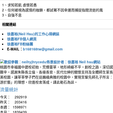
1、求知若飢 虛懷若愚
2、任何被視為感情的枷鎖，都試著不因幸運而捕捉指間流逝的風
3、自強不息
相關連結
徐嘉裕(Neil Hsu)的工作心得網誌
徐嘉裕FB個人網頁
徐嘉裕FB粉絲團
E-MAIL：
b168168tw@gmail.com
桃園市幸福國中建校初始，荒煙蔓草，地形崎嶇不平。創校之路，深切感
艱辛。感謝朱縣長立倫、各級長官、民代仕紳的關懷支持及全體師生家長
美校園。讓莘莘學子們在這巍峨典雅的校園中，實現至聖先師孔子所言：
游於藝」的理想。欣逢校舍落成，謹此勒石為誌。
流量統計
今天：
292919
昨天：
203416
本週：
1598971
本月：
1839439