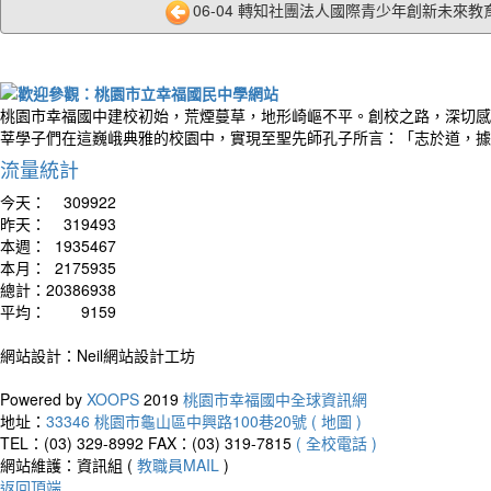
06-04 轉知社團法人國際青少年創新未來教育
桃園市幸福國中建校初始，荒煙蔓草，地形崎嶇不平。創校之路，深切感
莘學子們在這巍峨典雅的校園中，實現至聖先師孔子所言：「志於道，據
流量統計
今天：
309922
昨天：
319493
本週：
1935467
本月：
2175935
總計：
20386938
平均：
9159
網站設計：Neil網站設計工坊
Powered by
XOOPS
2019
桃園市幸福國中全球資訊網
地址：
33346 桃園市龜山區中興路100巷20號 ( 地圖 )
TEL：(03) 329-8992
FAX：(03) 319-7815
( 全校電話 )
網站維護：資訊組 (
教職員MAIL
)
返回頂端