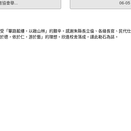
協會舉...
06-
受「篳路藍縷，以啟山林」的艱辛。感謝朱縣長立倫、各級長官、民代仕
於德，依於仁，游於藝」的理想。欣逢校舍落成，謹此勒石為誌。