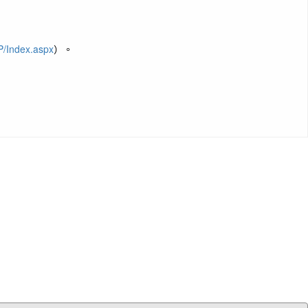
P/Index.aspx
）。