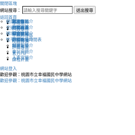
關閉區塊
網站搜尋：
送出搜尋
返回首頁
健康促進
認識幸福
校長室簡介
新生專區
電子報
學校簡介
交通安全
地理位置
教務處簡介
升學專區
下載列表
行政單位
環境教育
英文網站
學務處簡介
圖書館藏
生親師專區
性平教育
幸福相簿
總務處簡介
學校作息時間表
校園資源
媒體報導
輔導室簡介
評鑑專區
會計室簡介
官方FB
人事室簡介
課程計畫
網站登入
歡迎參觀：桃園市立幸福國民中學網站
歡迎參觀：桃園市立幸福國民中學網站