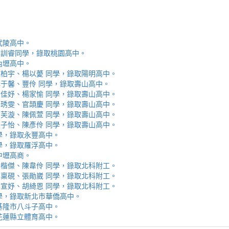
取武陵高中。
安、李訓睿同學，錄取桃園高中。
取內壢高中。
芯、陳柏宇、楊以薆 同學，錄取陽明高中。
佳、林于馨、豐伶 同學，錄取壽山高中。
涵、黃佳妤、楊家愉 同學，錄取壽山高中。
辰、楊琇雯、官頡慶 同學，錄取壽山高中。
嬡、柳芙漩、陳佩萱 同學，錄取壽山高中。
妮、張子怡、陳彥伶 同學，錄取壽山高中。
 同學，錄取永豐高中。
 同學，錄取羅浮高中。
取中壢高商。
霖、黃楷傑、陳韋伶 同學，錄取北科附工。
容、馬稟硯、張勛崴 同學，錄取北科附工。
芯、李宣妤、胡綺恩 同學，錄取北科附工。
睿 同學，錄取新北市華僑高中。
錄取基隆市八斗子高中。
錄取花蓮縣立體育高中。