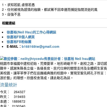
1、求知若飢 虛懷若愚
2、任何被視為感情的枷鎖，都試著不因幸運而捕捉指間流逝的風
3、自強不息
相關連結
徐嘉裕(Neil Hsu)的工作心得網誌
徐嘉裕FB個人網頁
徐嘉裕FB粉絲團
E-MAIL：
b168168tw@gmail.com
桃園市幸福國中建校初始，荒煙蔓草，地形崎嶇不平。創校之路，深切感
艱辛。感謝朱縣長立倫、各級長官、民代仕紳的關懷支持及全體師生家長
美校園。讓莘莘學子們在這巍峨典雅的校園中，實現至聖先師孔子所言：
游於藝」的理想。欣逢校舍落成，謹此勒石為誌。
流量統計
今天：
264327
昨天：
319493
本週：
1889872
本月：
2130340