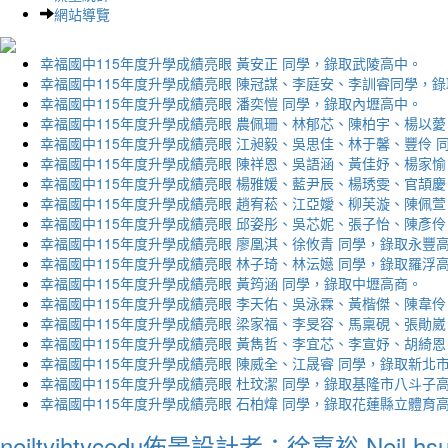
網站導覽
幸福國中115年度升學成績亮眼 黃安正 同學，錄取武陵高中。
幸福國中115年度升學成績亮眼 陳冠謀、李庭安、李訓睿同學，
幸福國中115年度升學成績亮眼 潘奕愷 同學，錄取內壢高中。
幸福國中115年度升學成績亮眼 農佩珊、林郁芯、陳柏宇、楊以薆
幸福國中115年度升學成績亮眼 江昶毅、吳思佳、林于馨、豐伶 
幸福國中115年度升學成績亮眼 陳祥恩、吳語涵、黃佳妤、楊家愉
幸福國中115年度升學成績亮眼 楊雅媛、藍尹辰、楊琇雯、官頡慶
幸福國中115年度升學成績亮眼 趙宥菘、江亞嬡、柳芙漩、陳佩萱
幸福國中115年度升學成績亮眼 邱姿彤、吳芯妮、張子怡、陳彥伶
幸福國中115年度升學成績亮眼 廖凰淇、徐攸青 同學，錄取永豐
幸福國中115年度升學成績亮眼 林子琦、林沄嬨 同學，錄取羅浮
幸福國中115年度升學成績亮眼 黃筠涵 同學，錄取中壢高商。
幸福國中115年度升學成績亮眼 李天佑、吳泳霖、黃楷傑、陳韋伶
幸福國中115年度升學成績亮眼 梁家福、李旻容、馬稟硯、張勛崴
幸福國中115年度升學成績亮眼 黃雋哲、李宜芯、李宣妤、胡綺恩
幸福國中115年度升學成績亮眼 陳威全、江晟睿 同學，錄取新北
幸福國中115年度升學成績亮眼 杜玟潔 同學，錄取基隆市八斗子
幸福國中115年度升學成績亮眼 石柏煒 同學，錄取花蓮縣立體育
neiltyjhtycedu佈景設計者：徐嘉裕 Neil hs