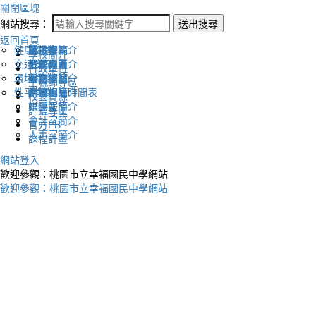
關閉區塊
網站搜尋：
送出搜尋
返回首頁
健康促進
認識幸福
校長室簡介
新生專區
電子報
學校簡介
交通安全
地理位置
教務處簡介
升學專區
下載列表
行政單位
環境教育
英文網站
學務處簡介
圖書館藏
生親師專區
性平教育
幸福相簿
總務處簡介
學校作息時間表
校園資源
媒體報導
輔導室簡介
評鑑專區
會計室簡介
官方FB
人事室簡介
課程計畫
網站登入
歡迎參觀：桃園市立幸福國民中學網站
歡迎參觀：桃園市立幸福國民中學網站