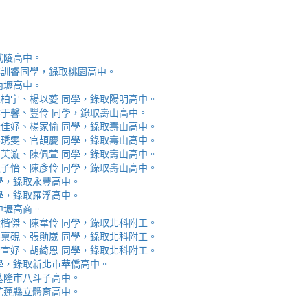
取武陵高中。
安、李訓睿同學，錄取桃園高中。
取內壢高中。
芯、陳柏宇、楊以薆 同學，錄取陽明高中。
佳、林于馨、豐伶 同學，錄取壽山高中。
涵、黃佳妤、楊家愉 同學，錄取壽山高中。
辰、楊琇雯、官頡慶 同學，錄取壽山高中。
嬡、柳芙漩、陳佩萱 同學，錄取壽山高中。
妮、張子怡、陳彥伶 同學，錄取壽山高中。
 同學，錄取永豐高中。
 同學，錄取羅浮高中。
取中壢高商。
霖、黃楷傑、陳韋伶 同學，錄取北科附工。
容、馬稟硯、張勛崴 同學，錄取北科附工。
芯、李宣妤、胡綺恩 同學，錄取北科附工。
睿 同學，錄取新北市華僑高中。
錄取基隆市八斗子高中。
錄取花蓮縣立體育高中。