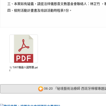
三、
本案如有疑義，請逕洽祥儀慈善文教基金會聯絡人：林芷竹 ，聯絡電話
四、
檢附活動計畫書及培訓活動時程表1份。
1) TIRT機器人國際賽.pd
f
06-20 「秘境藝術治療師 西班牙檸檬專題講座