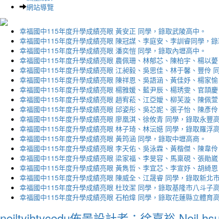
網站導覽
幸福國中115年度升學成績亮眼 黃安正 同學，錄取武陵高中。
幸福國中115年度升學成績亮眼 陳冠謀、李庭安、李訓睿同學，
幸福國中115年度升學成績亮眼 潘奕愷 同學，錄取內壢高中。
幸福國中115年度升學成績亮眼 農佩珊、林郁芯、陳柏宇、楊以薆
幸福國中115年度升學成績亮眼 江昶毅、吳思佳、林于馨、豐伶 
幸福國中115年度升學成績亮眼 陳祥恩、吳語涵、黃佳妤、楊家愉
幸福國中115年度升學成績亮眼 楊雅媛、藍尹辰、楊琇雯、官頡慶
幸福國中115年度升學成績亮眼 趙宥菘、江亞嬡、柳芙漩、陳佩萱
幸福國中115年度升學成績亮眼 邱姿彤、吳芯妮、張子怡、陳彥伶
幸福國中115年度升學成績亮眼 廖凰淇、徐攸青 同學，錄取永豐
幸福國中115年度升學成績亮眼 林子琦、林沄嬨 同學，錄取羅浮
幸福國中115年度升學成績亮眼 黃筠涵 同學，錄取中壢高商。
幸福國中115年度升學成績亮眼 李天佑、吳泳霖、黃楷傑、陳韋伶
幸福國中115年度升學成績亮眼 梁家福、李旻容、馬稟硯、張勛崴
幸福國中115年度升學成績亮眼 黃雋哲、李宜芯、李宣妤、胡綺恩
幸福國中115年度升學成績亮眼 陳威全、江晟睿 同學，錄取新北
幸福國中115年度升學成績亮眼 杜玟潔 同學，錄取基隆市八斗子
幸福國中115年度升學成績亮眼 石柏煒 同學，錄取花蓮縣立體育
neiltyjhtycedu佈景設計者：徐嘉裕 Neil hs