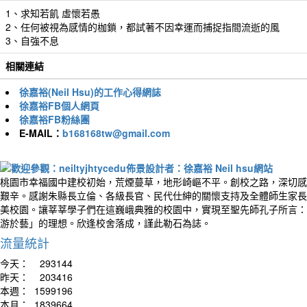
1、求知若飢 虛懷若愚
2、任何被視為感情的枷鎖，都試著不因幸運而捕捉指間流逝的風
3、自強不息
相關連結
徐嘉裕(Neil Hsu)的工作心得網誌
徐嘉裕FB個人網頁
徐嘉裕FB粉絲團
E-MAIL：
b168168tw@gmail.com
桃園市幸福國中建校初始，荒煙蔓草，地形崎嶇不平。創校之路，深切感
艱辛。感謝朱縣長立倫、各級長官、民代仕紳的關懷支持及全體師生家長
美校園。讓莘莘學子們在這巍峨典雅的校園中，實現至聖先師孔子所言：
游於藝」的理想。欣逢校舍落成，謹此勒石為誌。
流量統計
今天：
293144
昨天：
203416
本週：
1599196
本月：
1839664