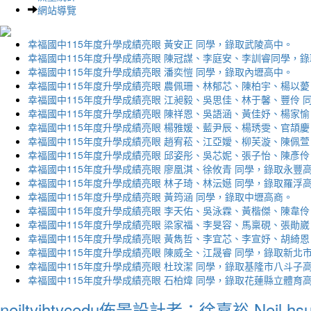
網站導覽
幸福國中115年度升學成績亮眼 黃安正 同學，錄取武陵高中。
幸福國中115年度升學成績亮眼 陳冠謀、李庭安、李訓睿同學，
幸福國中115年度升學成績亮眼 潘奕愷 同學，錄取內壢高中。
幸福國中115年度升學成績亮眼 農佩珊、林郁芯、陳柏宇、楊以薆
幸福國中115年度升學成績亮眼 江昶毅、吳思佳、林于馨、豐伶 
幸福國中115年度升學成績亮眼 陳祥恩、吳語涵、黃佳妤、楊家愉
幸福國中115年度升學成績亮眼 楊雅媛、藍尹辰、楊琇雯、官頡慶
幸福國中115年度升學成績亮眼 趙宥菘、江亞嬡、柳芙漩、陳佩萱
幸福國中115年度升學成績亮眼 邱姿彤、吳芯妮、張子怡、陳彥伶
幸福國中115年度升學成績亮眼 廖凰淇、徐攸青 同學，錄取永豐
幸福國中115年度升學成績亮眼 林子琦、林沄嬨 同學，錄取羅浮
幸福國中115年度升學成績亮眼 黃筠涵 同學，錄取中壢高商。
幸福國中115年度升學成績亮眼 李天佑、吳泳霖、黃楷傑、陳韋伶
幸福國中115年度升學成績亮眼 梁家福、李旻容、馬稟硯、張勛崴
幸福國中115年度升學成績亮眼 黃雋哲、李宜芯、李宣妤、胡綺恩
幸福國中115年度升學成績亮眼 陳威全、江晟睿 同學，錄取新北
幸福國中115年度升學成績亮眼 杜玟潔 同學，錄取基隆市八斗子
幸福國中115年度升學成績亮眼 石柏煒 同學，錄取花蓮縣立體育
neiltyjhtycedu佈景設計者：徐嘉裕 Neil hs