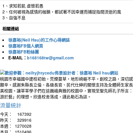
1、求知若飢 虛懷若愚
2、任何被視為感情的枷鎖，都試著不因幸運而捕捉指間流逝的風
3、自強不息
相關連結
徐嘉裕(Neil Hsu)的工作心得網誌
徐嘉裕FB個人網頁
徐嘉裕FB粉絲團
E-MAIL：
b168168tw@gmail.com
桃園市幸福國中建校初始，荒煙蔓草，地形崎嶇不平。創校之路，深切感
艱辛。感謝朱縣長立倫、各級長官、民代仕紳的關懷支持及全體師生家長
美校園。讓莘莘學子們在這巍峨典雅的校園中，實現至聖先師孔子所言：
游於藝」的理想。欣逢校舍落成，謹此勒石為誌。
流量統計
今天：
167392
昨天：
329916
本週：
1270028
本月：
1510496