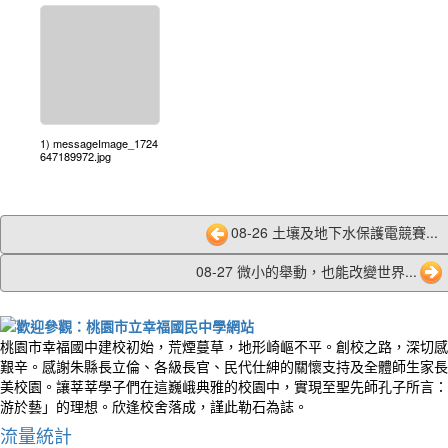
1) messageImage_1724
647189972.jpg
08-26 土壤及地下水保護電競賽...
08-27 微小的舉動，也能改變世界...
桃園市幸福國中建校初始，荒煙蔓草，地形崎嶇不平。創校之路，深切感
艱辛。感謝朱縣長立倫、各級長官、民代仕紳的關懷支持及全體師生家長
美校園。讓莘莘學子們在這巍峨典雅的校園中，實現至聖先師孔子所言：
游於藝」的理想。欣逢校舍落成，謹此勒石為誌。
流量統計