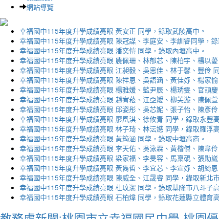
網站導覽
幸福國中115年度升學成績亮眼 黃安正 同學，錄取武陵高中。
幸福國中115年度升學成績亮眼 陳冠謀、李庭安、李訓睿同學，
幸福國中115年度升學成績亮眼 潘奕愷 同學，錄取內壢高中。
幸福國中115年度升學成績亮眼 農佩珊、林郁芯、陳柏宇、楊以薆
幸福國中115年度升學成績亮眼 江昶毅、吳思佳、林于馨、豐伶 
幸福國中115年度升學成績亮眼 陳祥恩、吳語涵、黃佳妤、楊家愉
幸福國中115年度升學成績亮眼 楊雅媛、藍尹辰、楊琇雯、官頡慶
幸福國中115年度升學成績亮眼 趙宥菘、江亞嬡、柳芙漩、陳佩萱
幸福國中115年度升學成績亮眼 邱姿彤、吳芯妮、張子怡、陳彥伶
幸福國中115年度升學成績亮眼 廖凰淇、徐攸青 同學，錄取永豐
幸福國中115年度升學成績亮眼 林子琦、林沄嬨 同學，錄取羅浮
幸福國中115年度升學成績亮眼 黃筠涵 同學，錄取中壢高商。
幸福國中115年度升學成績亮眼 李天佑、吳泳霖、黃楷傑、陳韋伶
幸福國中115年度升學成績亮眼 梁家福、李旻容、馬稟硯、張勛崴
幸福國中115年度升學成績亮眼 黃雋哲、李宜芯、李宣妤、胡綺恩
幸福國中115年度升學成績亮眼 陳威全、江晟睿 同學，錄取新北
幸福國中115年度升學成績亮眼 杜玟潔 同學，錄取基隆市八斗子
幸福國中115年度升學成績亮眼 石柏煒 同學，錄取花蓮縣立體育
教務處新聞:桃園市立幸福國民中學-桃園