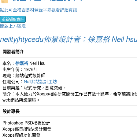
點此可至校園食材登錄平臺觀看詳細資訊
重新擷取資料
開啟上方區塊
neiltyjhtycedu佈景設計者：徐嘉裕 Neil hs
開發者簡介
本名：
徐嘉裕
Neil Hsu
出生年份：1976年
現職：網站程式設計師
任職公司：
Neil網站設計工坊
目前興趣：程式研究，創意突破。
簡介：本人致力於Xoops相關研究開發工作已有數十餘年，希望能將所研
web網站架設環境。
設計專長
Photoshop PSD模板設計
Xoops佈景/網站/設計開發
Xoops模組功能開發