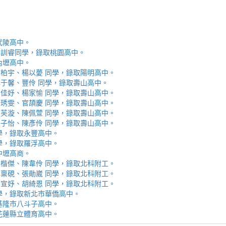
取武陵高中。
安、李訓睿同學，錄取桃園高中。
取內壢高中。
芯、陳柏宇、楊以薆 同學，錄取陽明高中。
佳、林于馨、豐伶 同學，錄取壽山高中。
涵、黃佳妤、楊家愉 同學，錄取壽山高中。
辰、楊琇雯、官頡慶 同學，錄取壽山高中。
嬡、柳芙漩、陳佩萱 同學，錄取壽山高中。
妮、張子怡、陳彥伶 同學，錄取壽山高中。
 同學，錄取永豐高中。
 同學，錄取羅浮高中。
取中壢高商。
霖、黃楷傑、陳韋伶 同學，錄取北科附工。
容、馬稟硯、張勛崴 同學，錄取北科附工。
芯、李宣妤、胡綺恩 同學，錄取北科附工。
睿 同學，錄取新北市華僑高中。
錄取基隆市八斗子高中。
錄取花蓮縣立體育高中。