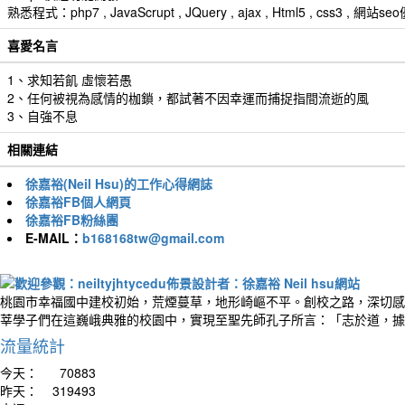
熟悉程式：php7 , JavaScrupt , JQuery , ajax , Html5 , css3 
喜愛名言
1、求知若飢 虛懷若愚
2、任何被視為感情的枷鎖，都試著不因幸運而捕捉指間流逝的風
3、自強不息
相關連結
徐嘉裕(Neil Hsu)的工作心得網誌
徐嘉裕FB個人網頁
徐嘉裕FB粉絲團
E-MAIL：
b168168tw@gmail.com
桃園市幸福國中建校初始，荒煙蔓草，地形崎嶇不平。創校之路，深切感
莘學子們在這巍峨典雅的校園中，實現至聖先師孔子所言：「志於道，據
流量統計
今天：
70883
昨天：
319493