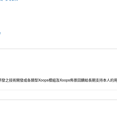
u
發之技術開發成各類型Xoops模組及Xoops佈景回饋給長期支持本人