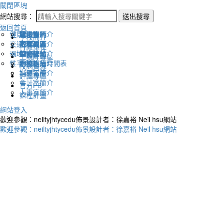
關閉區塊
網站搜尋：
送出搜尋
返回首頁
健康促進
認識幸福
校長室簡介
新生專區
電子報
學校簡介
交通安全
地理位置
教務處簡介
升學專區
下載列表
行政單位
環境教育
英文網站
學務處簡介
圖書館藏
生親師專區
性平教育
幸福相簿
總務處簡介
學校作息時間表
校園資源
媒體報導
輔導室簡介
評鑑專區
會計室簡介
官方FB
人事室簡介
課程計畫
網站登入
歡迎參觀：neiltyjhtycedu佈景設計者：徐嘉裕 Neil hsu網站
歡迎參觀：neiltyjhtycedu佈景設計者：徐嘉裕 Neil hsu網站