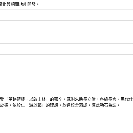
, 網站seo優化與相關功能開發。
受「篳路藍縷，以啟山林」的艱辛。感謝朱縣長立倫、各級長官、民代仕
於德，依於仁，游於藝」的理想。欣逢校舍落成，謹此勒石為誌。