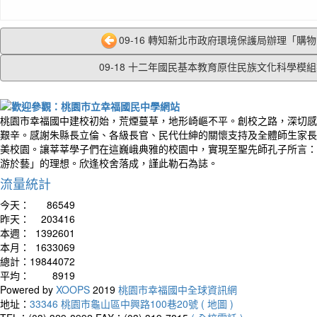
09-16 轉知新北市政府環境保護局辦理「購物『
09-18 十二年國民基本教育原住民族文化科學模組製
桃園市幸福國中建校初始，荒煙蔓草，地形崎嶇不平。創校之路，深切感
艱辛。感謝朱縣長立倫、各級長官、民代仕紳的關懷支持及全體師生家長
美校園。讓莘莘學子們在這巍峨典雅的校園中，實現至聖先師孔子所言：
游於藝」的理想。欣逢校舍落成，謹此勒石為誌。
流量統計
今天：
86549
昨天：
203416
本週：
1392601
本月：
1633069
總計：
19844072
平均：
8919
Powered by
XOOPS
2019
桃園市幸福國中全球資訊網
地址：
33346 桃園市龜山區中興路100巷20號 ( 地圖 )