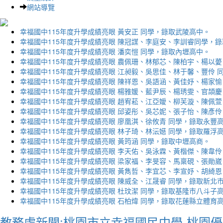
網站導覽
幸福國中115年度升學成績亮眼 黃安正 同學，錄取武陵高中。
幸福國中115年度升學成績亮眼 陳冠謀、李庭安、李訓睿同學，
幸福國中115年度升學成績亮眼 潘奕愷 同學，錄取內壢高中。
幸福國中115年度升學成績亮眼 農佩珊、林郁芯、陳柏宇、楊以薆
幸福國中115年度升學成績亮眼 江昶毅、吳思佳、林于馨、豐伶 
幸福國中115年度升學成績亮眼 陳祥恩、吳語涵、黃佳妤、楊家愉
幸福國中115年度升學成績亮眼 楊雅媛、藍尹辰、楊琇雯、官頡慶
幸福國中115年度升學成績亮眼 趙宥菘、江亞嬡、柳芙漩、陳佩萱
幸福國中115年度升學成績亮眼 邱姿彤、吳芯妮、張子怡、陳彥伶
幸福國中115年度升學成績亮眼 廖凰淇、徐攸青 同學，錄取永豐
幸福國中115年度升學成績亮眼 林子琦、林沄嬨 同學，錄取羅浮
幸福國中115年度升學成績亮眼 黃筠涵 同學，錄取中壢高商。
幸福國中115年度升學成績亮眼 李天佑、吳泳霖、黃楷傑、陳韋伶
幸福國中115年度升學成績亮眼 梁家福、李旻容、馬稟硯、張勛崴
幸福國中115年度升學成績亮眼 黃雋哲、李宜芯、李宣妤、胡綺恩
幸福國中115年度升學成績亮眼 陳威全、江晟睿 同學，錄取新北
幸福國中115年度升學成績亮眼 杜玟潔 同學，錄取基隆市八斗子
幸福國中115年度升學成績亮眼 石柏煒 同學，錄取花蓮縣立體育
教務處新聞:桃園市立幸福國民中學-桃園