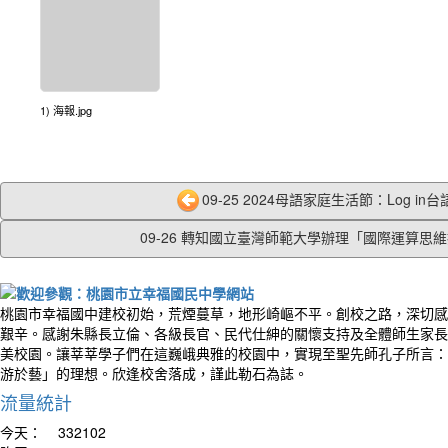
1) 海報.jpg
09-25 2024母語家庭生活節：Log in台語.
09-26 轉知國立臺灣師範大學辦理「國際運算思維推
桃園市幸福國中建校初始，荒煙蔓草，地形崎嶇不平。創校之路，深切感
艱辛。感謝朱縣長立倫、各級長官、民代仕紳的關懷支持及全體師生家長
美校園。讓莘莘學子們在這巍峨典雅的校園中，實現至聖先師孔子所言：
游於藝」的理想。欣逢校舍落成，謹此勒石為誌。
流量統計
今天：
332102