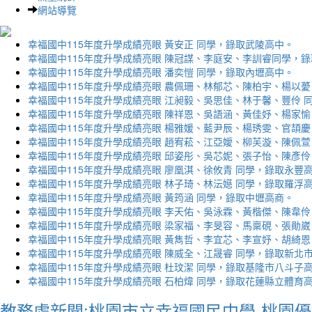
網站導覽
幸福國中115年度升學成績亮眼 黃安正 同學，錄取武陵高中。
幸福國中115年度升學成績亮眼 陳冠謀、李庭安、李訓睿同學，
幸福國中115年度升學成績亮眼 潘奕愷 同學，錄取內壢高中。
幸福國中115年度升學成績亮眼 農佩珊、林郁芯、陳柏宇、楊以薆
幸福國中115年度升學成績亮眼 江昶毅、吳思佳、林于馨、豐伶 
幸福國中115年度升學成績亮眼 陳祥恩、吳語涵、黃佳妤、楊家愉
幸福國中115年度升學成績亮眼 楊雅媛、藍尹辰、楊琇雯、官頡慶
幸福國中115年度升學成績亮眼 趙宥菘、江亞嬡、柳芙漩、陳佩萱
幸福國中115年度升學成績亮眼 邱姿彤、吳芯妮、張子怡、陳彥伶
幸福國中115年度升學成績亮眼 廖凰淇、徐攸青 同學，錄取永豐
幸福國中115年度升學成績亮眼 林子琦、林沄嬨 同學，錄取羅浮
幸福國中115年度升學成績亮眼 黃筠涵 同學，錄取中壢高商。
幸福國中115年度升學成績亮眼 李天佑、吳泳霖、黃楷傑、陳韋伶
幸福國中115年度升學成績亮眼 梁家福、李旻容、馬稟硯、張勛崴
幸福國中115年度升學成績亮眼 黃雋哲、李宜芯、李宣妤、胡綺恩
幸福國中115年度升學成績亮眼 陳威全、江晟睿 同學，錄取新北
幸福國中115年度升學成績亮眼 杜玟潔 同學，錄取基隆市八斗子
幸福國中115年度升學成績亮眼 石柏煒 同學，錄取花蓮縣立體育
教務處新聞:桃園市立幸福國民中學-桃園