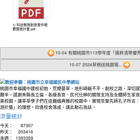
1) 科技教育創意實作競
賽實施計畫.pdf
10-04 有關桃園市113學年度「揚昇清寒優秀
10-07 2024草根送桃園場...
桃園市幸福國中建校初始，荒煙蔓草，地形崎嶇不平。創校之路，深切感
艱辛。感謝朱縣長立倫、各級長官、民代仕紳的關懷支持及全體師生家長
美校園。讓莘莘學子們在這巍峨典雅的校園中，實現至聖先師孔子所言：
游於藝」的理想。欣逢校舍落成，謹此勒石為誌。
流量統計
今天：
87307
昨天：
203416
本週：
1393359