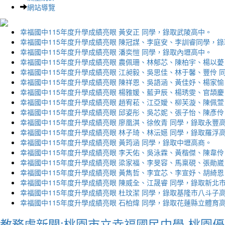
網站導覽
幸福國中115年度升學成績亮眼 黃安正 同學，錄取武陵高中。
幸福國中115年度升學成績亮眼 陳冠謀、李庭安、李訓睿同學，
幸福國中115年度升學成績亮眼 潘奕愷 同學，錄取內壢高中。
幸福國中115年度升學成績亮眼 農佩珊、林郁芯、陳柏宇、楊以薆
幸福國中115年度升學成績亮眼 江昶毅、吳思佳、林于馨、豐伶 
幸福國中115年度升學成績亮眼 陳祥恩、吳語涵、黃佳妤、楊家愉
幸福國中115年度升學成績亮眼 楊雅媛、藍尹辰、楊琇雯、官頡慶
幸福國中115年度升學成績亮眼 趙宥菘、江亞嬡、柳芙漩、陳佩萱
幸福國中115年度升學成績亮眼 邱姿彤、吳芯妮、張子怡、陳彥伶
幸福國中115年度升學成績亮眼 廖凰淇、徐攸青 同學，錄取永豐
幸福國中115年度升學成績亮眼 林子琦、林沄嬨 同學，錄取羅浮
幸福國中115年度升學成績亮眼 黃筠涵 同學，錄取中壢高商。
幸福國中115年度升學成績亮眼 李天佑、吳泳霖、黃楷傑、陳韋伶
幸福國中115年度升學成績亮眼 梁家福、李旻容、馬稟硯、張勛崴
幸福國中115年度升學成績亮眼 黃雋哲、李宜芯、李宣妤、胡綺恩
幸福國中115年度升學成績亮眼 陳威全、江晟睿 同學，錄取新北
幸福國中115年度升學成績亮眼 杜玟潔 同學，錄取基隆市八斗子
幸福國中115年度升學成績亮眼 石柏煒 同學，錄取花蓮縣立體育
教務處新聞:桃園市立幸福國民中學-桃園