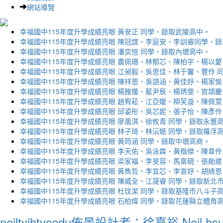
網站導覽
幸福國中115年度升學成績亮眼 黃安正 同學，錄取武陵高中。
幸福國中115年度升學成績亮眼 陳冠謀、李庭安、李訓睿同學，
幸福國中115年度升學成績亮眼 潘奕愷 同學，錄取內壢高中。
幸福國中115年度升學成績亮眼 農佩珊、林郁芯、陳柏宇、楊以薆
幸福國中115年度升學成績亮眼 江昶毅、吳思佳、林于馨、豐伶 
幸福國中115年度升學成績亮眼 陳祥恩、吳語涵、黃佳妤、楊家愉
幸福國中115年度升學成績亮眼 楊雅媛、藍尹辰、楊琇雯、官頡慶
幸福國中115年度升學成績亮眼 趙宥菘、江亞嬡、柳芙漩、陳佩萱
幸福國中115年度升學成績亮眼 邱姿彤、吳芯妮、張子怡、陳彥伶
幸福國中115年度升學成績亮眼 廖凰淇、徐攸青 同學，錄取永豐
幸福國中115年度升學成績亮眼 林子琦、林沄嬨 同學，錄取羅浮
幸福國中115年度升學成績亮眼 黃筠涵 同學，錄取中壢高商。
幸福國中115年度升學成績亮眼 李天佑、吳泳霖、黃楷傑、陳韋伶
幸福國中115年度升學成績亮眼 梁家福、李旻容、馬稟硯、張勛崴
幸福國中115年度升學成績亮眼 黃雋哲、李宜芯、李宣妤、胡綺恩
幸福國中115年度升學成績亮眼 陳威全、江晟睿 同學，錄取新北
幸福國中115年度升學成績亮眼 杜玟潔 同學，錄取基隆市八斗子
幸福國中115年度升學成績亮眼 石柏煒 同學，錄取花蓮縣立體育
neiltyjhtycedu佈景設計者：徐嘉裕 Neil hs