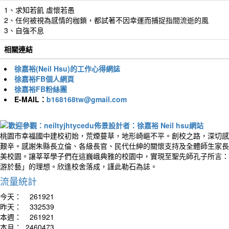
1、求知若飢 虛懷若愚
2、任何被視為感情的枷鎖，都試著不因幸運而捕捉指間流逝的風
3、自強不息
相關連結
徐嘉裕(Neil Hsu)的工作心得網誌
徐嘉裕FB個人網頁
徐嘉裕FB粉絲團
E-MAIL：
b168168tw@gmail.com
桃園市幸福國中建校初始，荒煙蔓草，地形崎嶇不平。創校之路，深切感
艱辛。感謝朱縣長立倫、各級長官、民代仕紳的關懷支持及全體師生家長
美校園。讓莘莘學子們在這巍峨典雅的校園中，實現至聖先師孔子所言：
游於藝」的理想。欣逢校舍落成，謹此勒石為誌。
流量統計
今天：
261921
昨天：
332539
本週：
261921
本月：
2460473