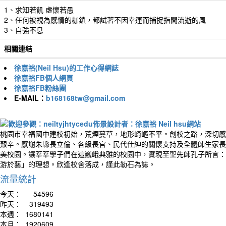
1、求知若飢 虛懷若愚
2、任何被視為感情的枷鎖，都試著不因幸運而捕捉指間流逝的風
3、自強不息
相關連結
徐嘉裕(Neil Hsu)的工作心得網誌
徐嘉裕FB個人網頁
徐嘉裕FB粉絲團
E-MAIL：
b168168tw@gmail.com
桃園市幸福國中建校初始，荒煙蔓草，地形崎嶇不平。創校之路，深切感
艱辛。感謝朱縣長立倫、各級長官、民代仕紳的關懷支持及全體師生家長
美校園。讓莘莘學子們在這巍峨典雅的校園中，實現至聖先師孔子所言：
游於藝」的理想。欣逢校舍落成，謹此勒石為誌。
流量統計
今天：
54596
昨天：
319493
本週：
1680141
本月：
1920609