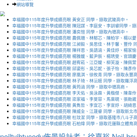
網站導覽
幸福國中115年度升學成績亮眼 黃安正 同學，錄取武陵高中。
幸福國中115年度升學成績亮眼 陳冠謀、李庭安、李訓睿同學，
幸福國中115年度升學成績亮眼 潘奕愷 同學，錄取內壢高中。
幸福國中115年度升學成績亮眼 農佩珊、林郁芯、陳柏宇、楊以薆
幸福國中115年度升學成績亮眼 江昶毅、吳思佳、林于馨、豐伶 
幸福國中115年度升學成績亮眼 陳祥恩、吳語涵、黃佳妤、楊家愉
幸福國中115年度升學成績亮眼 楊雅媛、藍尹辰、楊琇雯、官頡慶
幸福國中115年度升學成績亮眼 趙宥菘、江亞嬡、柳芙漩、陳佩萱
幸福國中115年度升學成績亮眼 邱姿彤、吳芯妮、張子怡、陳彥伶
幸福國中115年度升學成績亮眼 廖凰淇、徐攸青 同學，錄取永豐
幸福國中115年度升學成績亮眼 林子琦、林沄嬨 同學，錄取羅浮
幸福國中115年度升學成績亮眼 黃筠涵 同學，錄取中壢高商。
幸福國中115年度升學成績亮眼 李天佑、吳泳霖、黃楷傑、陳韋伶
幸福國中115年度升學成績亮眼 梁家福、李旻容、馬稟硯、張勛崴
幸福國中115年度升學成績亮眼 黃雋哲、李宜芯、李宣妤、胡綺恩
幸福國中115年度升學成績亮眼 陳威全、江晟睿 同學，錄取新北
幸福國中115年度升學成績亮眼 杜玟潔 同學，錄取基隆市八斗子
幸福國中115年度升學成績亮眼 石柏煒 同學，錄取花蓮縣立體育
neiltyjhtycedu佈景設計者：徐嘉裕 Neil hs