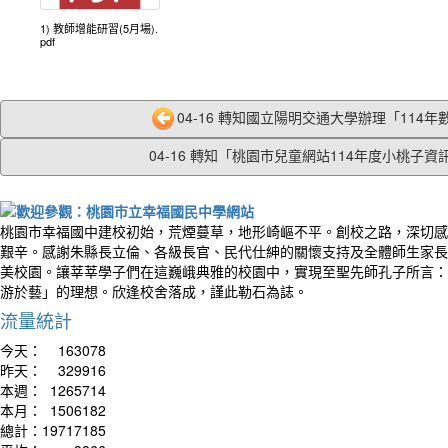
1) 教師增能研習(5月場).
pdf
04-16 轉知國立陽明交通大學辦理「114年數
04-16 轉知「桃園市兒童網站114年度小桃子資訊.
桃園市幸福國中建校初始，荒煙蔓草，地形崎嶇不平。創校之路，深切感
艱辛。感謝朱縣長立倫、各級長官、民代仕紳的關懷支持及全體師生家長
美校園。讓莘莘學子們在這巍峨典雅的校園中，實現至聖先師孔子所言：
游於藝」的理想。欣逢校舍落成，謹此勒石為誌。
流量統計
今天：
163078
昨天：
329916
本週：
1265714
本月：
1506182
總計：
19717185