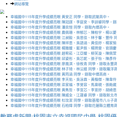
網站導覽
幸福國中115年度升學成績亮眼 黃安正 同學，錄取武陵高中。
幸福國中115年度升學成績亮眼 陳冠謀、李庭安、李訓睿同學，
幸福國中115年度升學成績亮眼 潘奕愷 同學，錄取內壢高中。
幸福國中115年度升學成績亮眼 農佩珊、林郁芯、陳柏宇、楊以薆
幸福國中115年度升學成績亮眼 江昶毅、吳思佳、林于馨、豐伶 
幸福國中115年度升學成績亮眼 陳祥恩、吳語涵、黃佳妤、楊家愉
幸福國中115年度升學成績亮眼 楊雅媛、藍尹辰、楊琇雯、官頡慶
幸福國中115年度升學成績亮眼 趙宥菘、江亞嬡、柳芙漩、陳佩萱
幸福國中115年度升學成績亮眼 邱姿彤、吳芯妮、張子怡、陳彥伶
幸福國中115年度升學成績亮眼 廖凰淇、徐攸青 同學，錄取永豐
幸福國中115年度升學成績亮眼 林子琦、林沄嬨 同學，錄取羅浮
幸福國中115年度升學成績亮眼 黃筠涵 同學，錄取中壢高商。
幸福國中115年度升學成績亮眼 李天佑、吳泳霖、黃楷傑、陳韋伶
幸福國中115年度升學成績亮眼 梁家福、李旻容、馬稟硯、張勛崴
幸福國中115年度升學成績亮眼 黃雋哲、李宜芯、李宣妤、胡綺恩
幸福國中115年度升學成績亮眼 陳威全、江晟睿 同學，錄取新北
幸福國中115年度升學成績亮眼 杜玟潔 同學，錄取基隆市八斗子
幸福國中115年度升學成績亮眼 石柏煒 同學，錄取花蓮縣立體育
教務處新聞:桃園市立幸福國民中學-桃園