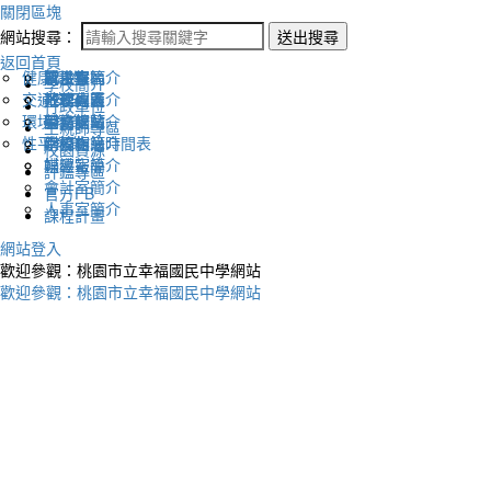
關閉區塊
網站搜尋：
送出搜尋
返回首頁
健康促進
認識幸福
校長室簡介
新生專區
電子報
學校簡介
交通安全
地理位置
教務處簡介
升學專區
下載列表
行政單位
環境教育
英文網站
學務處簡介
圖書館藏
生親師專區
性平教育
幸福相簿
總務處簡介
學校作息時間表
校園資源
媒體報導
輔導室簡介
評鑑專區
會計室簡介
官方FB
人事室簡介
課程計畫
網站登入
歡迎參觀：桃園市立幸福國民中學網站
歡迎參觀：桃園市立幸福國民中學網站