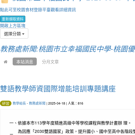
點此可至校園食材登錄平臺觀看詳細資訊
重新擷取資料
開啟上方區塊
選擇分類
教務處新聞:桃園市立幸福國民中學-桃園
本站消息
分月文章
雙語教學師資國際增能培訓專題講座
教學組長
-
教務處新聞
| 2025-04-18 | 人氣：816
研習
一、
依據本市113學年度精進高級中等學校課程與教學計畫辦 理。
為因應「2030雙語國家」政策，提升國小、國中至高中各階段雙