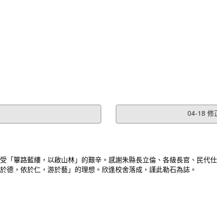
04-18
受「篳路藍縷，以啟山林」的艱辛。感謝朱縣長立倫、各級長官、民代仕
於德，依於仁，游於藝」的理想。欣逢校舍落成，謹此勒石為誌。