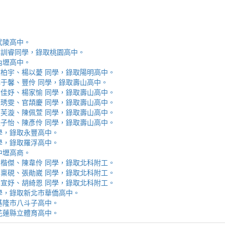
取武陵高中。
安、李訓睿同學，錄取桃園高中。
取內壢高中。
芯、陳柏宇、楊以薆 同學，錄取陽明高中。
佳、林于馨、豐伶 同學，錄取壽山高中。
涵、黃佳妤、楊家愉 同學，錄取壽山高中。
辰、楊琇雯、官頡慶 同學，錄取壽山高中。
嬡、柳芙漩、陳佩萱 同學，錄取壽山高中。
妮、張子怡、陳彥伶 同學，錄取壽山高中。
 同學，錄取永豐高中。
 同學，錄取羅浮高中。
取中壢高商。
霖、黃楷傑、陳韋伶 同學，錄取北科附工。
容、馬稟硯、張勛崴 同學，錄取北科附工。
芯、李宣妤、胡綺恩 同學，錄取北科附工。
睿 同學，錄取新北市華僑高中。
錄取基隆市八斗子高中。
錄取花蓮縣立體育高中。