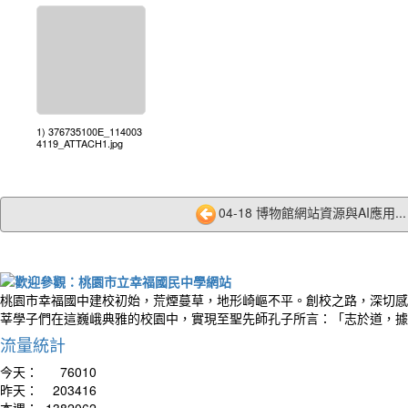
1) 376735100E_114003
4119_ATTACH1.jpg
04-18 博物館網站資源與AI應用...
桃園市幸福國中建校初始，荒煙蔓草，地形崎嶇不平。創校之路，深切感
莘學子們在這巍峨典雅的校園中，實現至聖先師孔子所言：「志於道，據
流量統計
今天：
76010
昨天：
203416
本週：
1382062