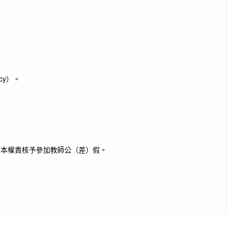
icy）。
請本權責核予參加教師公（差）假。