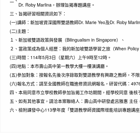
二、
Dr. Roby Marlina，辦理旨揭專題講座。
三、
旨揭研習相關資訊如下：
(一)
講師：新加坡資深國際雙語教師Dr. Marie Yeo及Dr. Roby Marli
(二)
主題：
１、
新加坡雙語政策與發展（Bilingualism in Singapore）、
２、
當政策成為個人經歷：我的新加坡雙語學習之旅（When Policy Becomes Per
(三)
時間：114年5月3日（星期六）上午9時至12時。
(四)
地點：本市壽山高中第一教學大樓一樓演講廳。
(五)
參加對象：按報名先後次序錄取對雙語教學有興趣之教師，不限
(六)
報名方式：請至全國教師在職進修資訊網報名，研習代碼：4976
四、
本局同意市立學校教師參加旨揭工作坊期間，經學校同意 後核
五、
如有其他事宜，請洽本案聯絡人：壽山高中研發處呂雅惠 主任，電話
六、
檢附課發中心113學年度「雙語教學師資國際增能培訓專題講座