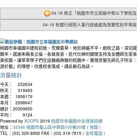
04-18 修正「桃園市市立高級中等以下學校及幼
04-18 有關行政院人事行政總處為落實性別平等政策
桃園市幸福國中建校初始，荒煙蔓草，地形崎嶇不平。創校之路，深切感
艱辛。感謝朱縣長立倫、各級長官、民代仕紳的關懷支持及全體師生家長
美校園。讓莘莘學子們在這巍峨典雅的校園中，實現至聖先師孔子所言：
游於藝」的理想。欣逢校舍落成，謹此勒石為誌。
流量統計
今天：
232634
昨天：
319493
本週：
1858179
本月：
2098647
總計：
20309650
平均：
9124
Powered by
XOOPS
2019
桃園市幸福國中全球資訊網
地址：
33346 桃園市龜山區中興路100巷20號 ( 地圖 )
TEL：(03) 329-8992
FAX：(03) 319-7815
( 全校電話 )