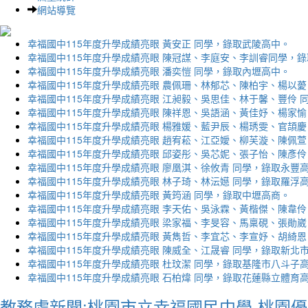
網站導覽
幸福國中115年度升學成績亮眼 黃安正 同學，錄取武陵高中。
幸福國中115年度升學成績亮眼 陳冠謀、李庭安、李訓睿同學，
幸福國中115年度升學成績亮眼 潘奕愷 同學，錄取內壢高中。
幸福國中115年度升學成績亮眼 農佩珊、林郁芯、陳柏宇、楊以薆
幸福國中115年度升學成績亮眼 江昶毅、吳思佳、林于馨、豐伶 
幸福國中115年度升學成績亮眼 陳祥恩、吳語涵、黃佳妤、楊家愉
幸福國中115年度升學成績亮眼 楊雅媛、藍尹辰、楊琇雯、官頡慶
幸福國中115年度升學成績亮眼 趙宥菘、江亞嬡、柳芙漩、陳佩萱
幸福國中115年度升學成績亮眼 邱姿彤、吳芯妮、張子怡、陳彥伶
幸福國中115年度升學成績亮眼 廖凰淇、徐攸青 同學，錄取永豐
幸福國中115年度升學成績亮眼 林子琦、林沄嬨 同學，錄取羅浮
幸福國中115年度升學成績亮眼 黃筠涵 同學，錄取中壢高商。
幸福國中115年度升學成績亮眼 李天佑、吳泳霖、黃楷傑、陳韋伶
幸福國中115年度升學成績亮眼 梁家福、李旻容、馬稟硯、張勛崴
幸福國中115年度升學成績亮眼 黃雋哲、李宜芯、李宣妤、胡綺恩
幸福國中115年度升學成績亮眼 陳威全、江晟睿 同學，錄取新北
幸福國中115年度升學成績亮眼 杜玟潔 同學，錄取基隆市八斗子
幸福國中115年度升學成績亮眼 石柏煒 同學，錄取花蓮縣立體育
教務處新聞:桃園市立幸福國民中學-桃園