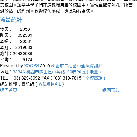
美校園。讓莘莘學子們在這巍峨典雅的校園中，實現至聖先師孔子所言：
游於藝」的理想。欣逢校舍落成，謹此勒石為誌。
流量統計
今天：
20531
昨天：
332539
本週：
20531
本月：
2219083
總計：
20430086
平均：
9174
Powered by
XOOPS
2019
桃園市幸福國中全球資訊網
地址：
33346 桃園市龜山區中興路100巷20號 ( 地圖 )
TEL：(03) 329-8992
FAX：(03) 319-7815
( 全校電話 )
網站維護：資訊組 (
教職員MAIL
)
返回首頁
返回頂端