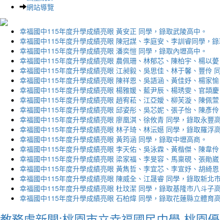
網站導覽
幸福國中115年度升學成績亮眼 黃安正 同學，錄取武陵高中。
幸福國中115年度升學成績亮眼 陳冠謀、李庭安、李訓睿同學，
幸福國中115年度升學成績亮眼 潘奕愷 同學，錄取內壢高中。
幸福國中115年度升學成績亮眼 農佩珊、林郁芯、陳柏宇、楊以薆
幸福國中115年度升學成績亮眼 江昶毅、吳思佳、林于馨、豐伶 
幸福國中115年度升學成績亮眼 陳祥恩、吳語涵、黃佳妤、楊家愉
幸福國中115年度升學成績亮眼 楊雅媛、藍尹辰、楊琇雯、官頡慶
幸福國中115年度升學成績亮眼 趙宥菘、江亞嬡、柳芙漩、陳佩萱
幸福國中115年度升學成績亮眼 邱姿彤、吳芯妮、張子怡、陳彥伶
幸福國中115年度升學成績亮眼 廖凰淇、徐攸青 同學，錄取永豐
幸福國中115年度升學成績亮眼 林子琦、林沄嬨 同學，錄取羅浮
幸福國中115年度升學成績亮眼 黃筠涵 同學，錄取中壢高商。
幸福國中115年度升學成績亮眼 李天佑、吳泳霖、黃楷傑、陳韋伶
幸福國中115年度升學成績亮眼 梁家福、李旻容、馬稟硯、張勛崴
幸福國中115年度升學成績亮眼 黃雋哲、李宜芯、李宣妤、胡綺恩
幸福國中115年度升學成績亮眼 陳威全、江晟睿 同學，錄取新北
幸福國中115年度升學成績亮眼 杜玟潔 同學，錄取基隆市八斗子
幸福國中115年度升學成績亮眼 石柏煒 同學，錄取花蓮縣立體育
教務處新聞:桃園市立幸福國民中學-桃園