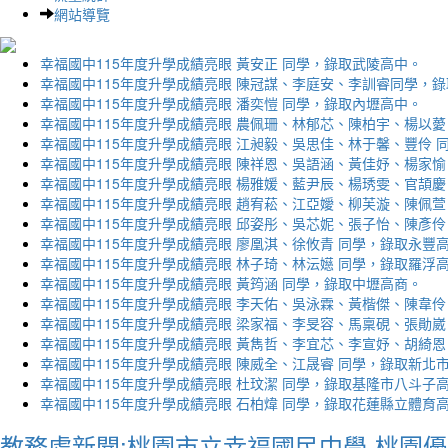
網站導覽
幸福國中115年度升學成績亮眼 黃安正 同學，錄取武陵高中。
幸福國中115年度升學成績亮眼 陳冠謀、李庭安、李訓睿同學，
幸福國中115年度升學成績亮眼 潘奕愷 同學，錄取內壢高中。
幸福國中115年度升學成績亮眼 農佩珊、林郁芯、陳柏宇、楊以薆
幸福國中115年度升學成績亮眼 江昶毅、吳思佳、林于馨、豐伶 
幸福國中115年度升學成績亮眼 陳祥恩、吳語涵、黃佳妤、楊家愉
幸福國中115年度升學成績亮眼 楊雅媛、藍尹辰、楊琇雯、官頡慶
幸福國中115年度升學成績亮眼 趙宥菘、江亞嬡、柳芙漩、陳佩萱
幸福國中115年度升學成績亮眼 邱姿彤、吳芯妮、張子怡、陳彥伶
幸福國中115年度升學成績亮眼 廖凰淇、徐攸青 同學，錄取永豐
幸福國中115年度升學成績亮眼 林子琦、林沄嬨 同學，錄取羅浮
幸福國中115年度升學成績亮眼 黃筠涵 同學，錄取中壢高商。
幸福國中115年度升學成績亮眼 李天佑、吳泳霖、黃楷傑、陳韋伶
幸福國中115年度升學成績亮眼 梁家福、李旻容、馬稟硯、張勛崴
幸福國中115年度升學成績亮眼 黃雋哲、李宜芯、李宣妤、胡綺恩
幸福國中115年度升學成績亮眼 陳威全、江晟睿 同學，錄取新北
幸福國中115年度升學成績亮眼 杜玟潔 同學，錄取基隆市八斗子
幸福國中115年度升學成績亮眼 石柏煒 同學，錄取花蓮縣立體育
教務處新聞:桃園市立幸福國民中學-桃園