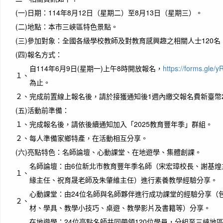
(一)
日期：114年8月12日（星期二）至8月13日（星期三）。
(二)
地點：本市三峽區特色景點。
(三)
參加對象：全國各級學校教師及對教育感興趣之相關人士120名
(四)
報名方式：
自114年6月9日(星期一)上午8時開放報名，
https://forms.gle
１、
為止。
２、
完成前置線上報名後，請於接獲通知後1週內繳交報名費新臺幣2
(五)
活動前準備：
１、
完成報名後，請依後續通知加入「2025教育豐年季」群組。
２、
每人準備家鄉特產，在活動相互分享。
(六)
亮點特色：名師論壇、心動課堂、在地遊學、集體創課。
名師論壇：由6位新北市教育豐年季名師（宋宏璋校長、謝基煌
１、
緣主任、祝育晟老師及朱肇維主任）進行素養教學經驗分享。
心動課堂：由24位名師與名師夥伴進行成功課堂的經驗分享（
２、
材、學具、教學小技巧、桌遊、教學影片及書籍等）分享。
在地遊學：24位亮點名師共同帶領120位學員，分組至三峽地