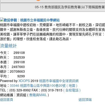
05-15 教育部國民及學前教育署(以下簡稱國教署).
桃園市幸福國中建校初始，荒煙蔓草，地形崎嶇不平。創校之路，深切感
艱辛。感謝朱縣長立倫、各級長官、民代仕紳的關懷支持及全體師生家長
美校園。讓莘莘學子們在這巍峨典雅的校園中，實現至聖先師孔子所言：
游於藝」的理想。欣逢校舍落成，謹此勒石為誌。
流量統計
今天：
299108
昨天：
332539
本週：
299108
本月：
2497660
總計：
20708663
平均：
9299
Powered by
XOOPS
2019
桃園市幸福國中全球資訊網
地址：
33346 桃園市龜山區中興路100巷20號 ( 地圖 )
TEL：(03) 329-8992
FAX：(03) 319-7815
( 全校電話 )
網站維護：資訊組 (
教職員MAIL
)
返回首頁
返回頂端