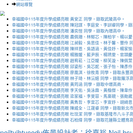
網站導覽
幸福國中115年度升學成績亮眼 黃安正 同學，錄取武陵高中。
幸福國中115年度升學成績亮眼 陳冠謀、李庭安、李訓睿同學，
幸福國中115年度升學成績亮眼 潘奕愷 同學，錄取內壢高中。
幸福國中115年度升學成績亮眼 農佩珊、林郁芯、陳柏宇、楊以薆
幸福國中115年度升學成績亮眼 江昶毅、吳思佳、林于馨、豐伶 
幸福國中115年度升學成績亮眼 陳祥恩、吳語涵、黃佳妤、楊家愉
幸福國中115年度升學成績亮眼 楊雅媛、藍尹辰、楊琇雯、官頡慶
幸福國中115年度升學成績亮眼 趙宥菘、江亞嬡、柳芙漩、陳佩萱
幸福國中115年度升學成績亮眼 邱姿彤、吳芯妮、張子怡、陳彥伶
幸福國中115年度升學成績亮眼 廖凰淇、徐攸青 同學，錄取永豐
幸福國中115年度升學成績亮眼 林子琦、林沄嬨 同學，錄取羅浮
幸福國中115年度升學成績亮眼 黃筠涵 同學，錄取中壢高商。
幸福國中115年度升學成績亮眼 李天佑、吳泳霖、黃楷傑、陳韋伶
幸福國中115年度升學成績亮眼 梁家福、李旻容、馬稟硯、張勛崴
幸福國中115年度升學成績亮眼 黃雋哲、李宜芯、李宣妤、胡綺恩
幸福國中115年度升學成績亮眼 陳威全、江晟睿 同學，錄取新北
幸福國中115年度升學成績亮眼 杜玟潔 同學，錄取基隆市八斗子
幸福國中115年度升學成績亮眼 石柏煒 同學，錄取花蓮縣立體育
neiltyjhtycedu佈景設計者：徐嘉裕 Neil hs