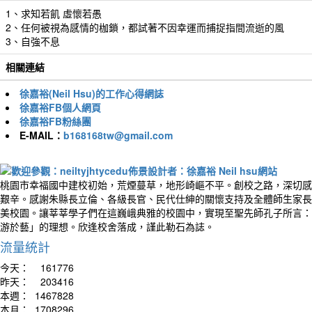
1、求知若飢 虛懷若愚
2、任何被視為感情的枷鎖，都試著不因幸運而捕捉指間流逝的風
3、自強不息
相關連結
徐嘉裕(Neil Hsu)的工作心得網誌
徐嘉裕FB個人網頁
徐嘉裕FB粉絲團
E-MAIL：
b168168tw@gmail.com
桃園市幸福國中建校初始，荒煙蔓草，地形崎嶇不平。創校之路，深切感
艱辛。感謝朱縣長立倫、各級長官、民代仕紳的關懷支持及全體師生家長
美校園。讓莘莘學子們在這巍峨典雅的校園中，實現至聖先師孔子所言：
游於藝」的理想。欣逢校舍落成，謹此勒石為誌。
流量統計
今天：
161776
昨天：
203416
本週：
1467828
本月：
1708296