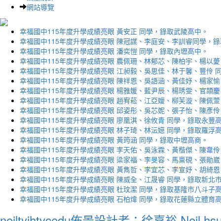
網站導覽
幸福國中115年度升學成績亮眼 黃安正 同學，錄取武陵高中。
幸福國中115年度升學成績亮眼 陳冠謀、李庭安、李訓睿同學，
幸福國中115年度升學成績亮眼 潘奕愷 同學，錄取內壢高中。
幸福國中115年度升學成績亮眼 農佩珊、林郁芯、陳柏宇、楊以薆
幸福國中115年度升學成績亮眼 江昶毅、吳思佳、林于馨、豐伶 
幸福國中115年度升學成績亮眼 陳祥恩、吳語涵、黃佳妤、楊家愉
幸福國中115年度升學成績亮眼 楊雅媛、藍尹辰、楊琇雯、官頡慶
幸福國中115年度升學成績亮眼 趙宥菘、江亞嬡、柳芙漩、陳佩萱
幸福國中115年度升學成績亮眼 邱姿彤、吳芯妮、張子怡、陳彥伶
幸福國中115年度升學成績亮眼 廖凰淇、徐攸青 同學，錄取永豐
幸福國中115年度升學成績亮眼 林子琦、林沄嬨 同學，錄取羅浮
幸福國中115年度升學成績亮眼 黃筠涵 同學，錄取中壢高商。
幸福國中115年度升學成績亮眼 李天佑、吳泳霖、黃楷傑、陳韋伶
幸福國中115年度升學成績亮眼 梁家福、李旻容、馬稟硯、張勛崴
幸福國中115年度升學成績亮眼 黃雋哲、李宜芯、李宣妤、胡綺恩
幸福國中115年度升學成績亮眼 陳威全、江晟睿 同學，錄取新北
幸福國中115年度升學成績亮眼 杜玟潔 同學，錄取基隆市八斗子
幸福國中115年度升學成績亮眼 石柏煒 同學，錄取花蓮縣立體育
neiltyjhtycedu佈景設計者：徐嘉裕 Neil hs