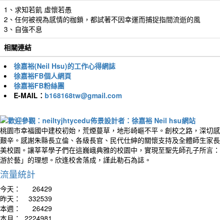
1、求知若飢 虛懷若愚
2、任何被視為感情的枷鎖，都試著不因幸運而捕捉指間流逝的風
3、自強不息
相關連結
徐嘉裕(Neil Hsu)的工作心得網誌
徐嘉裕FB個人網頁
徐嘉裕FB粉絲團
E-MAIL：
b168168tw@gmail.com
桃園市幸福國中建校初始，荒煙蔓草，地形崎嶇不平。創校之路，深切感
艱辛。感謝朱縣長立倫、各級長官、民代仕紳的關懷支持及全體師生家長
美校園。讓莘莘學子們在這巍峨典雅的校園中，實現至聖先師孔子所言：
游於藝」的理想。欣逢校舍落成，謹此勒石為誌。
流量統計
今天：
26429
昨天：
332539
本週：
26429
本月：
2224981