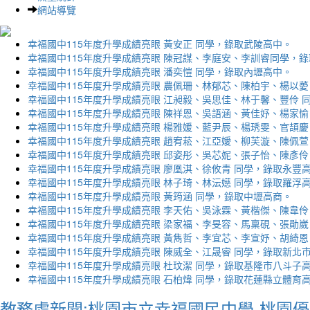
網站導覽
幸福國中115年度升學成績亮眼 黃安正 同學，錄取武陵高中。
幸福國中115年度升學成績亮眼 陳冠謀、李庭安、李訓睿同學，
幸福國中115年度升學成績亮眼 潘奕愷 同學，錄取內壢高中。
幸福國中115年度升學成績亮眼 農佩珊、林郁芯、陳柏宇、楊以薆
幸福國中115年度升學成績亮眼 江昶毅、吳思佳、林于馨、豐伶 
幸福國中115年度升學成績亮眼 陳祥恩、吳語涵、黃佳妤、楊家愉
幸福國中115年度升學成績亮眼 楊雅媛、藍尹辰、楊琇雯、官頡慶
幸福國中115年度升學成績亮眼 趙宥菘、江亞嬡、柳芙漩、陳佩萱
幸福國中115年度升學成績亮眼 邱姿彤、吳芯妮、張子怡、陳彥伶
幸福國中115年度升學成績亮眼 廖凰淇、徐攸青 同學，錄取永豐
幸福國中115年度升學成績亮眼 林子琦、林沄嬨 同學，錄取羅浮
幸福國中115年度升學成績亮眼 黃筠涵 同學，錄取中壢高商。
幸福國中115年度升學成績亮眼 李天佑、吳泳霖、黃楷傑、陳韋伶
幸福國中115年度升學成績亮眼 梁家福、李旻容、馬稟硯、張勛崴
幸福國中115年度升學成績亮眼 黃雋哲、李宜芯、李宣妤、胡綺恩
幸福國中115年度升學成績亮眼 陳威全、江晟睿 同學，錄取新北
幸福國中115年度升學成績亮眼 杜玟潔 同學，錄取基隆市八斗子
幸福國中115年度升學成績亮眼 石柏煒 同學，錄取花蓮縣立體育
教務處新聞:桃園市立幸福國民中學-桃園