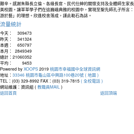
艱辛。感謝朱縣長立倫、各級長官、民代仕紳的關懷支持及全體師生家長
美校園。讓莘莘學子們在這巍峨典雅的校園中，實現至聖先師孔子所言：
游於藝」的理想。欣逢校舍落成，謹此勒石為誌。
流量統計
今天：
309473
昨天：
341324
本週：
650797
本月：
2849349
總計：
21060352
平均：
9453
Powered by
XOOPS
2019
桃園市幸福國中全球資訊網
地址：
33346 桃園市龜山區中興路100巷20號 ( 地圖 )
TEL：(03) 329-8992
FAX：(03) 319-7815
( 全校電話 )
網站維護：資訊組 (
教職員MAIL
)
返回首頁
返回頂端