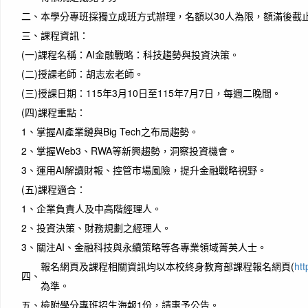
二、
本學分專班採獨立成班方式辦理，名額以30人為限，額滿後截
三、
課程資訊：
(一)
課程名稱：AI金融戰略：科技趨勢與投資決策。
(二)
授課老師：胡志宏老師。
(三)
授課日期：115年3月10日至115年7月7日，每週二晚間。
(四)
課程重點：
1、
掌握AI產業鏈與Big Tech之布局趨勢。
2、
掌握Web3、RWA等新興趨勢，洞察投資機會。
3、
運用AI解讀財報、控管市場風險，提升金融戰略視野。
(五)
課程適合：
1、
企業負責人及中高階經理人。
2、
投資決策、財務規劃之經理人。
3、
關注AI、金融科技與永續策略等各專業領域菁英人士。
報名網頁及課程相關資訊均以本校終身教育部課程報名網頁(
htt
四、
為準。
五、
檢附學分專班招生海報1份，請惠予公告。