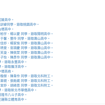
取武陵高中。
安、李訓睿同學，錄取桃園高中。
取內壢高中。
芯、陳柏宇、楊以薆 同學，錄取陽明高中。
佳、林于馨、豐伶 同學，錄取壽山高中。
涵、黃佳妤、楊家愉 同學，錄取壽山高中。
辰、楊琇雯、官頡慶 同學，錄取壽山高中。
嬡、柳芙漩、陳佩萱 同學，錄取壽山高中。
妮、張子怡、陳彥伶 同學，錄取壽山高中。
 同學，錄取永豐高中。
 同學，錄取羅浮高中。
取中壢高商。
霖、黃楷傑、陳韋伶 同學，錄取北科附工。
容、馬稟硯、張勛崴 同學，錄取北科附工。
芯、李宣妤、胡綺恩 同學，錄取北科附工。
睿 同學，錄取新北市華僑高中。
錄取基隆市八斗子高中。
錄取花蓮縣立體育高中。