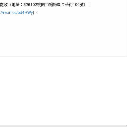
處收（地址：326102桃園市楊梅區金華街100號）。
s://reurl.cc/bd4RWy
)。