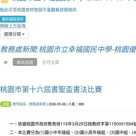
點此可至校園食材登錄平臺觀看詳細資訊
重新擷取資料
開啟上方區塊
選擇分類
教務處新聞:桃園市立幸福國民中學-桃園
本站消息
分月文章
桃園市第十六屆書聖盃書法比賽
教學組長
-
教務處新聞
| 2026-05-06 | 人氣：389
活動
一、
依據桃園市政府教育局115年3月25日桃教終字第115000159
二、
本比賽分為(1)國小中年級組、(2)國小高年級組、(3)國中組、(