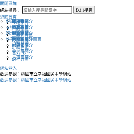
關閉區塊
網站搜尋：
送出搜尋
返回首頁
健康促進
認識幸福
校長室簡介
新生專區
電子報
學校簡介
交通安全
地理位置
教務處簡介
升學專區
下載列表
行政單位
環境教育
英文網站
學務處簡介
圖書館藏
生親師專區
性平教育
幸福相簿
總務處簡介
學校作息時間表
校園資源
媒體報導
輔導室簡介
評鑑專區
會計室簡介
官方FB
人事室簡介
課程計畫
網站登入
歡迎參觀：桃園市立幸福國民中學網站
歡迎參觀：桃園市立幸福國民中學網站