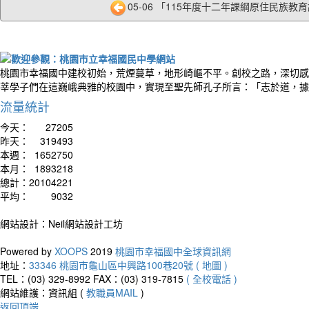
05-06 「115年度十二年課綱原住民族教育議
桃園市幸福國中建校初始，荒煙蔓草，地形崎嶇不平。創校之路，深切感
莘學子們在這巍峨典雅的校園中，實現至聖先師孔子所言：「志於道，據
流量統計
今天：
27205
昨天：
319493
本週：
1652750
本月：
1893218
總計：
20104221
平均：
9032
網站設計：Neil網站設計工坊
Powered by
XOOPS
2019
桃園市幸福國中全球資訊網
地址：
33346 桃園市龜山區中興路100巷20號 ( 地圖 )
TEL：(03) 329-8992
FAX：(03) 319-7815
( 全校電話 )
網站維護：資訊組 (
教職員MAIL
)
返回頂端