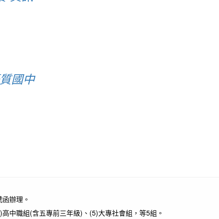
優質國中
4號函辦理。
4)高中職組(含五專前三年級)、(5)大專社會組，等5組。