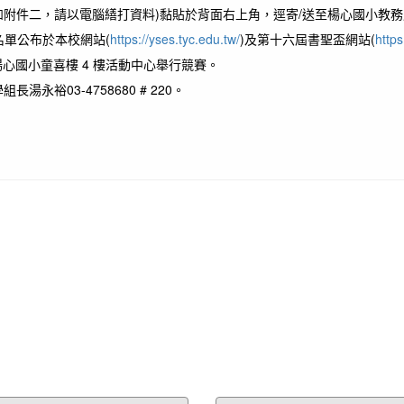
名表(如附件二，請以電腦繕打資料)黏貼於背面右上角，逕寄/送至楊心國小教務
決賽名單公布於本校網站(
https://yses.tyc.edu.tw/
)及第十六屆書聖盃網站(
http
次在楊心國小童喜樓 4 樓活動中心舉行競賽。
湯永裕03-4758680 # 220。