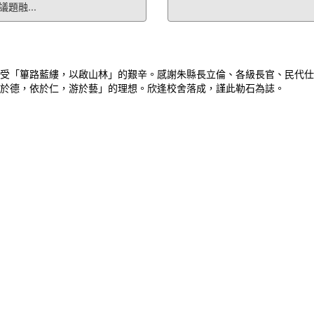
題融...
受「篳路藍縷，以啟山林」的艱辛。感謝朱縣長立倫、各級長官、民代仕
於德，依於仁，游於藝」的理想。欣逢校舍落成，謹此勒石為誌。