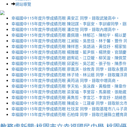
網站導覽
幸福國中115年度升學成績亮眼 黃安正 同學，錄取武陵高中。
幸福國中115年度升學成績亮眼 陳冠謀、李庭安、李訓睿同學，
幸福國中115年度升學成績亮眼 潘奕愷 同學，錄取內壢高中。
幸福國中115年度升學成績亮眼 農佩珊、林郁芯、陳柏宇、楊以薆
幸福國中115年度升學成績亮眼 江昶毅、吳思佳、林于馨、豐伶 
幸福國中115年度升學成績亮眼 陳祥恩、吳語涵、黃佳妤、楊家愉
幸福國中115年度升學成績亮眼 楊雅媛、藍尹辰、楊琇雯、官頡慶
幸福國中115年度升學成績亮眼 趙宥菘、江亞嬡、柳芙漩、陳佩萱
幸福國中115年度升學成績亮眼 邱姿彤、吳芯妮、張子怡、陳彥伶
幸福國中115年度升學成績亮眼 廖凰淇、徐攸青 同學，錄取永豐
幸福國中115年度升學成績亮眼 林子琦、林沄嬨 同學，錄取羅浮
幸福國中115年度升學成績亮眼 黃筠涵 同學，錄取中壢高商。
幸福國中115年度升學成績亮眼 李天佑、吳泳霖、黃楷傑、陳韋伶
幸福國中115年度升學成績亮眼 梁家福、李旻容、馬稟硯、張勛崴
幸福國中115年度升學成績亮眼 黃雋哲、李宜芯、李宣妤、胡綺恩
幸福國中115年度升學成績亮眼 陳威全、江晟睿 同學，錄取新北
幸福國中115年度升學成績亮眼 杜玟潔 同學，錄取基隆市八斗子
幸福國中115年度升學成績亮眼 石柏煒 同學，錄取花蓮縣立體育
教務處新聞:桃園市立幸福國民中學-桃園