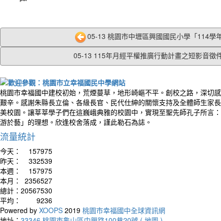
05-13 桃園市中壢區興國國民小學「114學年
05-13 115年月經平權推廣行動計畫之短影音徵件.
桃園市幸福國中建校初始，荒煙蔓草，地形崎嶇不平。創校之路，深切感
艱辛。感謝朱縣長立倫、各級長官、民代仕紳的關懷支持及全體師生家長
美校園。讓莘莘學子們在這巍峨典雅的校園中，實現至聖先師孔子所言：
游於藝」的理想。欣逢校舍落成，謹此勒石為誌。
流量統計
今天：
157975
昨天：
332539
本週：
157975
本月：
2356527
總計：
20567530
平均：
9236
Powered by
XOOPS
2019
桃園市幸福國中全球資訊網
地址：
33346 桃園市龜山區中興路100巷20號 ( 地圖 )