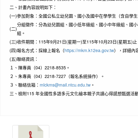
二、
計畫內容說明如下：
(一)
參加對象：全國公私立幼兒園、國小及國中在學學生（含自學生
分組徵件：分為幼兒園組、國小低年級組、國小中年級組、國小
(二)
組。
(三)
收件期間：115年9月21日(星期一)至115年10月23日(星期五)
(四)
報名方式：採線上報名（
https://mkm.k12ea.gov.tw
），詳細內
(五)
聯絡資訊：
１、
陳專員（04）2218-8535。
２、
朱專員（04）2218-7227（報名系統操作）。
３、
聯絡信箱：
mlckms@mail.ntcu.edu.tw
。
三、
檢附115 年全國性多語多元文化繪本親子共讀心得感想甄選活