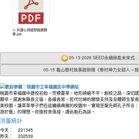
1) 共讀心得感想甄選簡
章.pdf
05-13 2026 SEED永續綠能未來式...
05-15 龜山眷村故事館辦理《眷村神力女超人－我的
桃園市幸福國中建校初始，荒煙蔓草，地形崎嶇不平。創校之路，深切感
艱辛。感謝朱縣長立倫、各級長官、民代仕紳的關懷支持及全體師生家長
美校園。讓莘莘學子們在這巍峨典雅的校園中，實現至聖先師孔子所言：
游於藝」的理想。欣逢校舍落成，謹此勒石為誌。
流量統計
今天：
221345
昨天：
332539