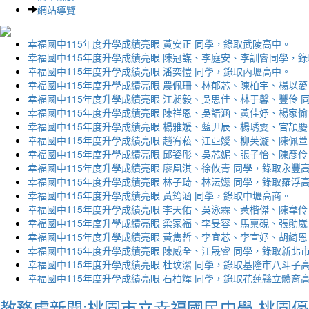
網站導覽
幸福國中115年度升學成績亮眼 黃安正 同學，錄取武陵高中。
幸福國中115年度升學成績亮眼 陳冠謀、李庭安、李訓睿同學，
幸福國中115年度升學成績亮眼 潘奕愷 同學，錄取內壢高中。
幸福國中115年度升學成績亮眼 農佩珊、林郁芯、陳柏宇、楊以薆
幸福國中115年度升學成績亮眼 江昶毅、吳思佳、林于馨、豐伶 
幸福國中115年度升學成績亮眼 陳祥恩、吳語涵、黃佳妤、楊家愉
幸福國中115年度升學成績亮眼 楊雅媛、藍尹辰、楊琇雯、官頡慶
幸福國中115年度升學成績亮眼 趙宥菘、江亞嬡、柳芙漩、陳佩萱
幸福國中115年度升學成績亮眼 邱姿彤、吳芯妮、張子怡、陳彥伶
幸福國中115年度升學成績亮眼 廖凰淇、徐攸青 同學，錄取永豐
幸福國中115年度升學成績亮眼 林子琦、林沄嬨 同學，錄取羅浮
幸福國中115年度升學成績亮眼 黃筠涵 同學，錄取中壢高商。
幸福國中115年度升學成績亮眼 李天佑、吳泳霖、黃楷傑、陳韋伶
幸福國中115年度升學成績亮眼 梁家福、李旻容、馬稟硯、張勛崴
幸福國中115年度升學成績亮眼 黃雋哲、李宜芯、李宣妤、胡綺恩
幸福國中115年度升學成績亮眼 陳威全、江晟睿 同學，錄取新北
幸福國中115年度升學成績亮眼 杜玟潔 同學，錄取基隆市八斗子
幸福國中115年度升學成績亮眼 石柏煒 同學，錄取花蓮縣立體育
教務處新聞:桃園市立幸福國民中學-桃園