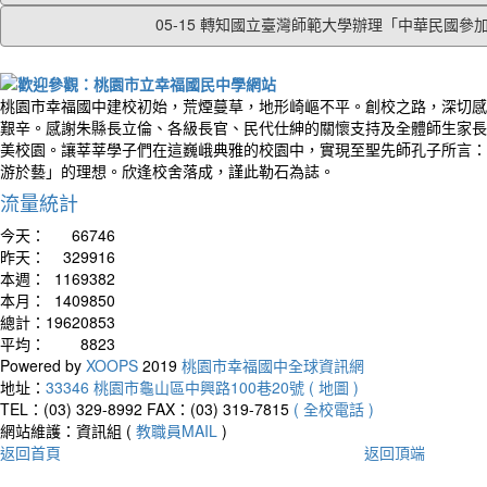
05-15 轉知國立臺灣師範大學辦理「中華民國參加2.
桃園市幸福國中建校初始，荒煙蔓草，地形崎嶇不平。創校之路，深切感
艱辛。感謝朱縣長立倫、各級長官、民代仕紳的關懷支持及全體師生家長
美校園。讓莘莘學子們在這巍峨典雅的校園中，實現至聖先師孔子所言：
游於藝」的理想。欣逢校舍落成，謹此勒石為誌。
流量統計
今天：
66746
昨天：
329916
本週：
1169382
本月：
1409850
總計：
19620853
平均：
8823
Powered by
XOOPS
2019
桃園市幸福國中全球資訊網
地址：
33346 桃園市龜山區中興路100巷20號 ( 地圖 )
TEL：(03) 329-8992
FAX：(03) 319-7815
( 全校電話 )
網站維護：資訊組 (
教職員MAIL
)
返回首頁
返回頂端