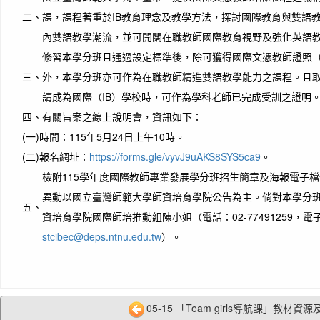
二、
課，課程著重於IB教育理念及教學方法，探討國際教育與雙語
內雙語教學潮流，並可開闊在職教師國際教育視野及強化英語
修習本學分班且通過設定標準後，除可獲得國際文憑教師證照（IB Educa
三、
外，本學分班亦可作為在職教師精進雙語教學能力之課程。且
請成為國際（IB）學校時，可作為學科老師已完成受訓之證明
四、
有關旨案之線上說明會，資訊如下：
(一)
時間：115年5月24日上午10時。
(二)
報名網址：
https://forms.gle/vyvJ9uAKS8SYS5ca9
。
檢附115學年度國際教師專業發展學分班招生簡章及海報電子
異動以國立臺灣師範大學師資培育學院公告為主。倘對本學分
五、
資培育學院國際師培推動組陳小姐（電話：02-77491259，電
stcibec@deps.ntnu.edu.tw
）。
05-15 「Team girls導航課」教材資源及.