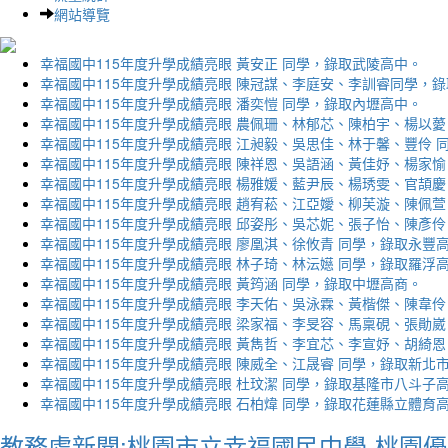
網站導覽
幸福國中115年度升學成績亮眼 黃安正 同學，錄取武陵高中。
幸福國中115年度升學成績亮眼 陳冠謀、李庭安、李訓睿同學，
幸福國中115年度升學成績亮眼 潘奕愷 同學，錄取內壢高中。
幸福國中115年度升學成績亮眼 農佩珊、林郁芯、陳柏宇、楊以薆
幸福國中115年度升學成績亮眼 江昶毅、吳思佳、林于馨、豐伶 
幸福國中115年度升學成績亮眼 陳祥恩、吳語涵、黃佳妤、楊家愉
幸福國中115年度升學成績亮眼 楊雅媛、藍尹辰、楊琇雯、官頡慶
幸福國中115年度升學成績亮眼 趙宥菘、江亞嬡、柳芙漩、陳佩萱
幸福國中115年度升學成績亮眼 邱姿彤、吳芯妮、張子怡、陳彥伶
幸福國中115年度升學成績亮眼 廖凰淇、徐攸青 同學，錄取永豐
幸福國中115年度升學成績亮眼 林子琦、林沄嬨 同學，錄取羅浮
幸福國中115年度升學成績亮眼 黃筠涵 同學，錄取中壢高商。
幸福國中115年度升學成績亮眼 李天佑、吳泳霖、黃楷傑、陳韋伶
幸福國中115年度升學成績亮眼 梁家福、李旻容、馬稟硯、張勛崴
幸福國中115年度升學成績亮眼 黃雋哲、李宜芯、李宣妤、胡綺恩
幸福國中115年度升學成績亮眼 陳威全、江晟睿 同學，錄取新北
幸福國中115年度升學成績亮眼 杜玟潔 同學，錄取基隆市八斗子
幸福國中115年度升學成績亮眼 石柏煒 同學，錄取花蓮縣立體育
教務處新聞:桃園市立幸福國民中學-桃園