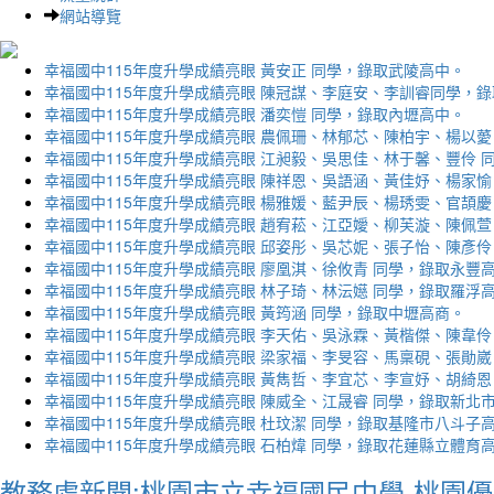
網站導覽
幸福國中115年度升學成績亮眼 黃安正 同學，錄取武陵高中。
幸福國中115年度升學成績亮眼 陳冠謀、李庭安、李訓睿同學，
幸福國中115年度升學成績亮眼 潘奕愷 同學，錄取內壢高中。
幸福國中115年度升學成績亮眼 農佩珊、林郁芯、陳柏宇、楊以薆
幸福國中115年度升學成績亮眼 江昶毅、吳思佳、林于馨、豐伶 
幸福國中115年度升學成績亮眼 陳祥恩、吳語涵、黃佳妤、楊家愉
幸福國中115年度升學成績亮眼 楊雅媛、藍尹辰、楊琇雯、官頡慶
幸福國中115年度升學成績亮眼 趙宥菘、江亞嬡、柳芙漩、陳佩萱
幸福國中115年度升學成績亮眼 邱姿彤、吳芯妮、張子怡、陳彥伶
幸福國中115年度升學成績亮眼 廖凰淇、徐攸青 同學，錄取永豐
幸福國中115年度升學成績亮眼 林子琦、林沄嬨 同學，錄取羅浮
幸福國中115年度升學成績亮眼 黃筠涵 同學，錄取中壢高商。
幸福國中115年度升學成績亮眼 李天佑、吳泳霖、黃楷傑、陳韋伶
幸福國中115年度升學成績亮眼 梁家福、李旻容、馬稟硯、張勛崴
幸福國中115年度升學成績亮眼 黃雋哲、李宜芯、李宣妤、胡綺恩
幸福國中115年度升學成績亮眼 陳威全、江晟睿 同學，錄取新北
幸福國中115年度升學成績亮眼 杜玟潔 同學，錄取基隆市八斗子
幸福國中115年度升學成績亮眼 石柏煒 同學，錄取花蓮縣立體育
教務處新聞:桃園市立幸福國民中學-桃園