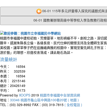
06-01 115年多元評量導入探究的議題式與主
06-01 國教署辦理高級中等學校入學及教務行政相關
桃園市幸福國中建校初始，荒煙蔓草，地形崎嶇不平。創校之路，深切感
艱辛。感謝朱縣長立倫、各級長官、民代仕紳的關懷支持及全體師生家長
美校園。讓莘莘學子們在這巍峨典雅的校園中，實現至聖先師孔子所言：
游於藝」的理想。欣逢校舍落成，謹此勒石為誌。
流量統計
今天：
16594
昨天：
332539
本週：
16594
本月：
2215146
總計：
20426149
平均：
9173
Powered by
XOOPS
2019
桃園市幸福國中全球資訊網
地址：
33346 桃園市龜山區中興路100巷20號 ( 地圖 )
TEL：(03) 329-8992
FAX：(03) 319-7815
( 全校電話 )