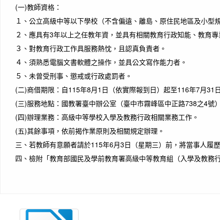
(一)
教師資格：
１、
公立高級中等以下學校（不含偏遠、離島、原住民地區及小型
２、
應具有3年以上之任教年資，並具有相關教育行政知能、教育專
３、
對教育行政工作具服務熱忱，且認真負責者。
４、
須熟悉電腦文書軟體之操作，並具公文寫作能力者。
５、
未曾受刑事、懲戒或行政處罰者。
(二)
商借期限：自115年8月1日（依實際報到日）起至116年7月31
(三)
服務地點：國教署臺中辦公室（臺中市霧峰區中正路738之4號
(四)
辦理業務：高級中等學校入學及教務行政相關業務工作。
(五)
其餘事項，依前揭作業原則及相關規定辦理。
三、
若教師有意願者請於115年6月3日（星期三）前，將當事人履
四、
檢附「教育部國民及學前教育署高級中等教育組（入學及教務行