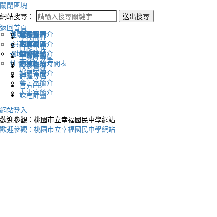
關閉區塊
網站搜尋：
送出搜尋
返回首頁
健康促進
認識幸福
校長室簡介
新生專區
電子報
學校簡介
交通安全
地理位置
教務處簡介
升學專區
下載列表
行政單位
環境教育
英文網站
學務處簡介
圖書館藏
生親師專區
性平教育
幸福相簿
總務處簡介
學校作息時間表
校園資源
媒體報導
輔導室簡介
評鑑專區
會計室簡介
官方FB
人事室簡介
課程計畫
網站登入
歡迎參觀：桃園市立幸福國民中學網站
歡迎參觀：桃園市立幸福國民中學網站