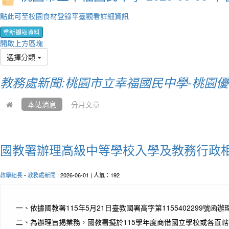
點此可至校園食材登錄平臺觀看詳細資訊
重新擷取資料
開啟上方區塊
選擇分類
教務處新聞:桃園市立幸福國民中學-桃園
本站消息
分月文章
國教署辦理高級中等學校入學及教務行政
教學組長
-
教務處新聞
| 2026-06-01 | 人氣：192
一、
依據國教署115年5月21日臺教國署高字第1155402299號函辦
二、
為辦理旨揭業務，國教署擬於115學年度商借國立學校或各直