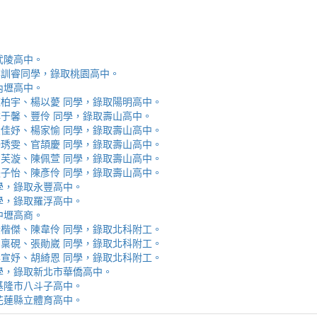
取武陵高中。
安、李訓睿同學，錄取桃園高中。
取內壢高中。
芯、陳柏宇、楊以薆 同學，錄取陽明高中。
佳、林于馨、豐伶 同學，錄取壽山高中。
涵、黃佳妤、楊家愉 同學，錄取壽山高中。
辰、楊琇雯、官頡慶 同學，錄取壽山高中。
嬡、柳芙漩、陳佩萱 同學，錄取壽山高中。
妮、張子怡、陳彥伶 同學，錄取壽山高中。
 同學，錄取永豐高中。
 同學，錄取羅浮高中。
取中壢高商。
霖、黃楷傑、陳韋伶 同學，錄取北科附工。
容、馬稟硯、張勛崴 同學，錄取北科附工。
芯、李宣妤、胡綺恩 同學，錄取北科附工。
睿 同學，錄取新北市華僑高中。
錄取基隆市八斗子高中。
錄取花蓮縣立體育高中。