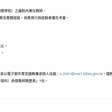
規模學校）之編制內專任教師。
業及實務經臉，具教育行政經驗者優先考量。
日止。
）。
歷表以電子郵件寄至國教署承辦人信箱：
e-2441@mai1.kl2ea.gov.tw
，國
政科）商借教師簡歷表」1份。