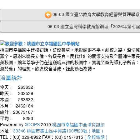
06-03 國立臺北教育大學教育經營與管理學系辦
06-03 國立臺灣科學教育館辦理「2026年第七屆.
桃園市幸福國中建校初始，荒煙蔓草，地形崎嶇不平。創校之路，深切感
艱辛。感謝朱縣長立倫、各級長官、民代仕紳的關懷支持及全體師生家長
美校園。讓莘莘學子們在這巍峨典雅的校園中，實現至聖先師孔子所言：
游於藝」的理想。欣逢校舍落成，謹此勒石為誌。
流量統計
今天：
263632
昨天：
332539
本週：
263632
本月：
2462184
總計：
20673187
平均：
9283
Powered by
XOOPS
2019
桃園市幸福國中全球資訊網
地址：
33346 桃園市龜山區中興路100巷20號 ( 地圖 )
TEL：(03) 329-8992
FAX：(03) 319-7815
( 全校電話 )