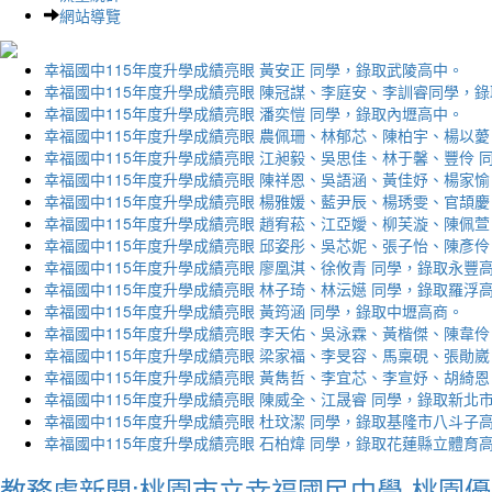
網站導覽
幸福國中115年度升學成績亮眼 黃安正 同學，錄取武陵高中。
幸福國中115年度升學成績亮眼 陳冠謀、李庭安、李訓睿同學，
幸福國中115年度升學成績亮眼 潘奕愷 同學，錄取內壢高中。
幸福國中115年度升學成績亮眼 農佩珊、林郁芯、陳柏宇、楊以薆
幸福國中115年度升學成績亮眼 江昶毅、吳思佳、林于馨、豐伶 
幸福國中115年度升學成績亮眼 陳祥恩、吳語涵、黃佳妤、楊家愉
幸福國中115年度升學成績亮眼 楊雅媛、藍尹辰、楊琇雯、官頡慶
幸福國中115年度升學成績亮眼 趙宥菘、江亞嬡、柳芙漩、陳佩萱
幸福國中115年度升學成績亮眼 邱姿彤、吳芯妮、張子怡、陳彥伶
幸福國中115年度升學成績亮眼 廖凰淇、徐攸青 同學，錄取永豐
幸福國中115年度升學成績亮眼 林子琦、林沄嬨 同學，錄取羅浮
幸福國中115年度升學成績亮眼 黃筠涵 同學，錄取中壢高商。
幸福國中115年度升學成績亮眼 李天佑、吳泳霖、黃楷傑、陳韋伶
幸福國中115年度升學成績亮眼 梁家福、李旻容、馬稟硯、張勛崴
幸福國中115年度升學成績亮眼 黃雋哲、李宜芯、李宣妤、胡綺恩
幸福國中115年度升學成績亮眼 陳威全、江晟睿 同學，錄取新北
幸福國中115年度升學成績亮眼 杜玟潔 同學，錄取基隆市八斗子
幸福國中115年度升學成績亮眼 石柏煒 同學，錄取花蓮縣立體育
教務處新聞:桃園市立幸福國民中學-桃園